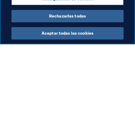
Organización
Rechazarlas todas
Aceptar todas las cookies
La labor de la FIFA
Visite también
Legal
Todos los temas y las 
noticias relacionadas con 
Sistema de traspasos
FIFA
Fútbol femenino
Reportes y documentos
Promoción del fútbol
Fundación FIFA
Innovación
FIFA Museum
Desarrollo del talento
Trabaja con nosotros