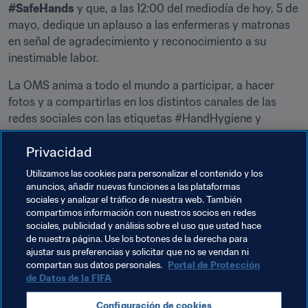
#SafeHands
 y que, a las 12:00 del mediodía de hoy, 5 de 
mayo, dedique un aplauso a las enfermeras y matronas 
en señal de agradecimiento y reconocimiento a su 
inestimable labor.
La OMS anima a todo el mundo a participar, a hacer 
fotos y a compartirlas en los distintos canales de las 
redes sociales con las etiquetas #HandHygiene y 
#SupportNursesandMidwives.
Privacidad
Utilizamos las cookies para personalizar el contenido y los
FIFA.COM
anuncios, añadir nuevas funciones a las plataformas
sociales y analizar el tráfico de nuestra web. También
El fútbol está con los héroes de la
compartimos información con nuestros socios en redes
humanidad
sociales, publicidad y análisis sobre el uso que usted hace
de nuestra página. Use los botones de la derecha para
ajustar sus preferencias y solicitar que no se vendan ni
compartan sus datos personales.
Portal de Protección
de Datos de la FIFA
Temas relacionados
Configuración de cookies