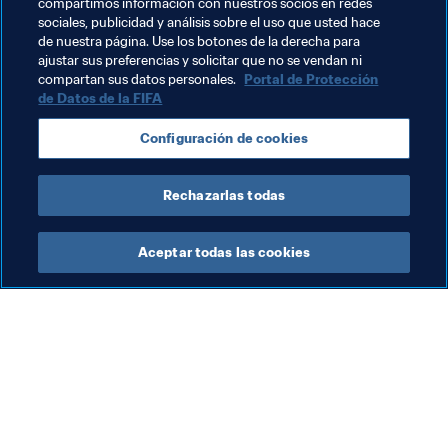
compartimos información con nuestros socios en redes
Temas relacionados
sociales, publicidad y análisis sobre el uso que usted hace
de nuestra página. Use los botones de la derecha para
ajustar sus preferencias y solicitar que no se vendan ni
Competiciones
Australia
Azerbaijan
compartan sus datos personales.
Portal de Protección
de Datos de la FIFA
Mozambique
Solomon Islands
Uzbekistan
Configuración de cookies
Vietnam
CAF
AFC
UEFA
OFC
Rechazarlas todas
Aceptar todas las cookies
La labor de la FIFA
Visite también
Legal
Todos los temas y las 
noticias relacionadas con 
Sistema de traspasos