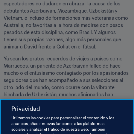
espectadores no dudaron en abrazar la causa de los 
debutantes Azerbaiyán, Mozambique, Uzbekistán y 
Vietnam, e incluso de formaciones más veteranas como 
Australia, no favoritas a la hora de medirse con pesos 
pesados de esta disciplina, como Brasil. Y algunos 
tienen sus propias razones, algo más personales que 
animar a David frente a Goliat en el fútsal.
Ya sean los gratos recuerdos de viajes a países como 
Marruecos, un pariente de Azerbaiyán fallecido hace 
mucho o el entusiasmo contagiado por los apasionados 
seguidores que han acompañado a sus selecciones al 
otro lado del mundo, como ocurre con la vibrante 
hinchada de Uzbekistán, muchos aficionados han 
encontrado sus motivos para adoptar ahora a una nueva 
Privacidad
selección. O, como explica simplemente Durán: “Aquí 
nunca habíamos visto a equipos como las Islas 
Utilizamos las cookies para personalizar el contenido y los
Salomón”.
anuncios, añadir nuevas funciones a las plataformas
sociales y analizar el tráfico de nuestra web. También