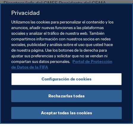
gabriela.murguia@cemaofficialmedicalcentre.com
Privacidad
+52 77 17 17 04 00 ext. 856

Utilizamos las cookies para personalizar el contenido y los
+52 155 510 603 03

anuncios, añadir nuevas funciones a las plataformas
Centro de Medicina Deportiva, San Agustín Tlaxcala, 
sociales y analizar el tráfico de nuestra web. También
42162 Hidalgo, México
compartimos información con nuestros socios en redes
sociales, publicidad y análisis sobre el uso que usted hace
Dr. José Maria Busto Villareal

de nuestra página. Use los botones de la derecha para
ajustar sus preferencias y solicitar que no se vendan ni
compartan sus datos personales.
Portal de Protección
busto.villareal@cemaofficialmedicalcentre.com
de Datos de la FIFA
+52 77 17 17 04 10 ext. 620

+52 177 122 10 449

Configuración de cookies
Centro de Medicina Deportiva, San Agustín Tlaxcala, 
42162 Hidalgo, México
Rechazarlas todas
Aceptar todas las cookies