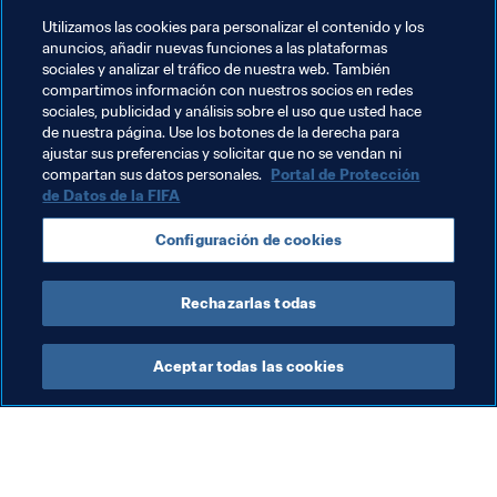
¿Cuáles son sus pronósticos?
Utilizamos las cookies para personalizar el contenido y los
anuncios, añadir nuevas funciones a las plataformas
Este año ha sido verdaderamente un año particular; me 
sociales y analizar el tráfico de nuestra web. También
ha costado mucho seguirlo. Entre los hombres, yo diría 
compartimos información con nuestros socios en redes
Robert Lewandowski o Cristiano Ronaldo. Y en categoría 
sociales, publicidad y análisis sobre el uso que usted hace
de nuestra página. Use los botones de la derecha para
femenina, Wendie Renard y Lucy Bronze.
ajustar sus preferencias y solicitar que no se vendan ni
compartan sus datos personales.
Portal de Protección
de Datos de la FIFA
Temas relacionados
Configuración de cookies
France
Rechazarlas todas
Aceptar todas las cookies