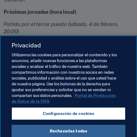
Próximas jornadas (hora local)
Partido por el tercer puesto (sábado, 4 de febrero, 
Burkina Faso - Ghana
Privacidad
Utilizamos las cookies para personalizar el contenido y los
Egipto - Camerún
anuncios, añadir nuevas funciones a las plataformas
sociales y analizar el tráfico de nuestra web. También
El campeón de la Copa Africana de Naciones de la CAF 
compartimos información con nuestros socios en redes
Gabón 2017 representará al continente en la Copa FIFA 
sociales, publicidad y análisis sobre el uso que usted hace
de nuestra página. Use los botones de la derecha para
Confederaciones Rusia 2017.
ajustar sus preferencias y solicitar que no se vendan ni
compartan sus datos personales.
Portal de Protección
de Datos de la FIFA
Temas relacionados
Configuración de cookies
Cameroon
Ghana
CAF
Rechazarlas todas