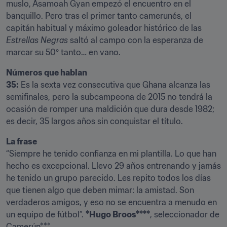
muslo, Asamoah Gyan empezó el encuentro en el 
banquillo. Pero tras el primer tanto camerunés, el 
capitán habitual y máximo goleador histórico de las 
Estrellas Negras
 saltó al campo con la esperanza de 
marcar su 50º tanto… en vano.
Números que hablan

35:
 Es la sexta vez consecutiva que Ghana alcanza las 
semifinales, pero la subcampeona de 2015 no tendrá la 
ocasión de romper una maldición que dura desde 1982; 
es decir, 35 largos años sin conquistar el título.
La frase
“Siempre he tenido confianza en mi plantilla. Lo que han 
hecho es excepcional. Llevo 29 años entrenando y jamás 
he tenido un grupo parecido. Les repito todos los días 
que tienen algo que deben mimar: la amistad. Son 
verdaderos amigos, y eso no se encuentra a menudo en 
un equipo de fútbol”. 
*Hugo Broos****
, seleccionador de 
Camerún***