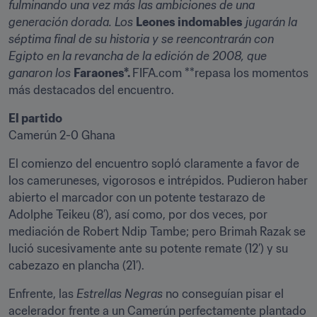
fulminando una vez más las ambiciones de una 
generación dorada. Los 
Leones indomables
 jugarán la 
séptima final de su historia y se reencontrarán con 
Egipto en la revancha de la edición de 2008, que 
ganaron los 
Faraones*. 
FIFA.com **repasa los momentos 
más destacados del encuentro.
El partido
Camerún 2-0 Ghana
El comienzo del encuentro sopló claramente a favor de 
los cameruneses, vigorosos e intrépidos. Pudieron haber 
abierto el marcador con un potente testarazo de 
Adolphe Teikeu (8’), así como, por dos veces, por 
mediación de Robert Ndip Tambe; pero Brimah Razak se 
lució sucesivamente ante su potente remate (12’) y su 
cabezazo en plancha (21’).
Enfrente, las 
Estrellas Negras 
no conseguían pisar el 
acelerador frente a un Camerún perfectamente plantado 