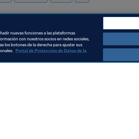
añadir nuevas funciones a las plataformas
formación con nuestros socios en redes sociales,
se los botones de la derecha para ajustar sus
sonales.
Portal de Protección de Datos de la
Impacto Social
Día histórico pa
Football for Sc
Mozambique
11 sept 2023
anización