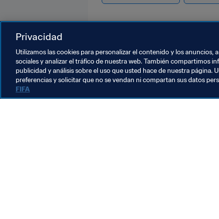
Privacidad
Utilizamos las cookies para personalizar el contenido y los anuncios, 
sociales y analizar el tráfico de nuestra web. También compartimos in
publicidad y análisis sobre el uso que usted hace de nuestra página. U
Social Impact
preferencias y solicitar que no se vendan ni compartan sus datos per
FIFA
Presidente de la FIFA
El presidente de la FIFA
hace un llamamiento a
redoblar esfuerzos en la
21 jul 2026
acción global para la
Org
seguridad vial