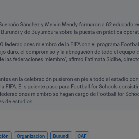
io Buenaño Sánchez y Melvin Mendy formaron a 62 educadores
 Burundi y de Buyumbura sobre la puesta en práctica operati
00 federaciones miembro de la FIFA con el programa Football
o duro, el compromiso y la abnegación de todo el equipo de l
de las federaciones miembro”, afirmó Fatimata Sidibe, directo
tes en la celebración pusieron en pie a todo el estadio con s
a FIFA. El siguiente paso para Football for Schools consistir
federaciones miembro se hagan cargo de Football for School
es de estudios. 
ción
Organización
Burundi
CAF