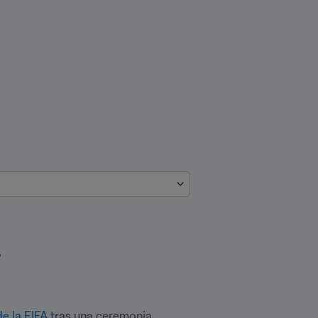
"
e la FIFA
 tras una ceremonia 