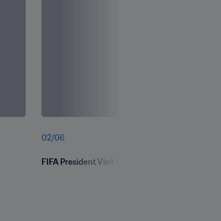
02
/
06
FIFA President Visit to Burundi