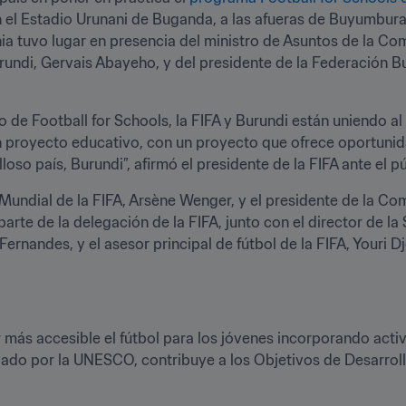
el Estadio Urunani de Buganda, a las afueras de Buyumbura, y
nia tuvo lugar en presencia del ministro de Asuntos de la Com
undi, Gervais Abayeho, y del presidente de la Federación B
o de Football for Schools, la FIFA y Burundi están uniendo 
n proyecto educativo, con un proyecto que ofrece oportunida
lloso país, Burundi”, afirmó el presidente de la FIFA ante el 
 Mundial de la FIFA, Arsène Wenger, y el presidente de la Comi
parte de la delegación de la FIFA, junto con el director de la
ernandes, y el asesor principal de fútbol de la FIFA, Youri Djo
 más accesible el fútbol para los jóvenes incorporando activi
ado por la UNESCO, contribuye a los Objetivos de Desarroll