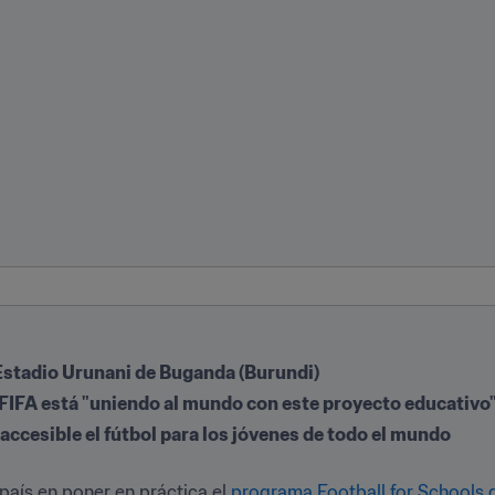
 Estadio Urunani de Buganda (Burundi)
a FIFA está "uniendo al mundo con este proyecto educativo
accesible el fútbol para los jóvenes de todo el mundo
país en poner en práctica el 
programa Football for Schools d