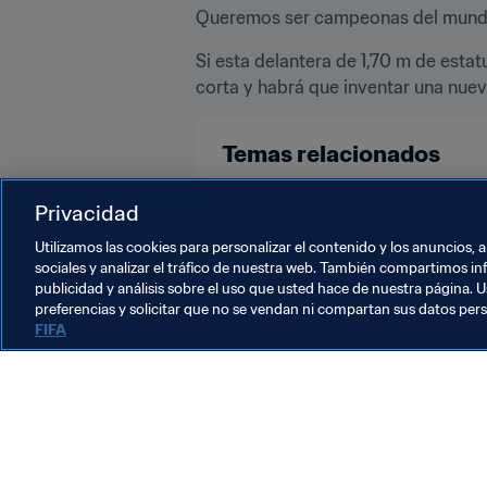
Queremos ser campeonas del mundo"
Si esta delantera de 1,70 m de estatu
corta y habrá que inventar una nuev
Temas relacionados
Competiciones
Alemania
A
Privacidad
Utilizamos las cookies para personalizar el contenido y los anuncios, 
sociales y analizar el tráfico de nuestra web. También compartimos in
publicidad y análisis sobre el uso que usted hace de nuestra página. U
preferencias y solicitar que no se vendan ni compartan sus datos per
FIFA
La labor de la FIFA