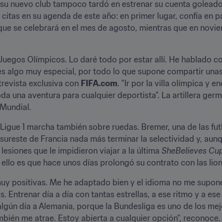
n su nuevo club tampoco tardó en estrenar su cuenta goleadora
itas en su agenda de este año: en primer lugar, confía en pa
que se celebrará en el mes de agosto, mientras que en novie
 Juegos Olímpicos. Lo daré todo por estar allí. He hablado 
s algo muy especial, por todo lo que supone compartir unas
trevista exclusiva con 
FIFA.com
. "Ir por la villa olímpica y 
da una aventura para cualquier deportista". La artillera germa
 Mundial.
Ligue 1 marcha también sobre ruedas. Bremer, una de las fu
 sureste de Francia nada más terminar la selectividad y, aun
esiones que le impidieron viajar a la última 
SheBelieves Cu
ello es que hace unos días prolongó su contrato con las lion
muy positivas. Me he adaptado bien y el idioma no me supone
 Entrenar día a día con tantas estrellas, a ese ritmo y a ese
gún día a Alemania, porque la Bundesliga es uno de los mej
bién me atrae. Estoy abierta a cualquier opción", reconoce.