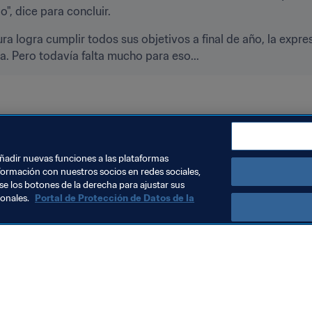
, dice para concluir.
ra logra cumplir todos sus objetivos a final de año, la expres
a. Pero todavía falta mucho para eso...
lemania
Competiciones
UEFA
añadir nuevas funciones a las plataformas
formación con nuestros socios en redes sociales,
se los botones de la derecha para ajustar sus
sonales.
Portal de Protección de Datos de la
Visite también