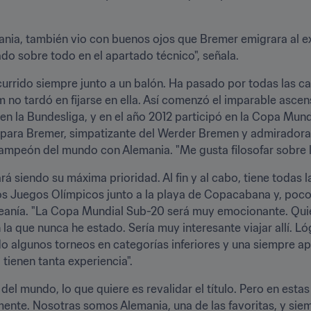
ania, también vio con buenos ojos que Bremer emigrara al ex
o sobre todo en el apartado técnico", señala.
urrido siempre junto a un balón. Ha pasado por todas las cat
 no tardó en fijarse en ella. Así comenzó el imparable ascens
n la Bundesliga, y en el año 2012 participó en la Copa Mund
o para Bremer, simpatizante del Werder Bremen y admiradora 
mpeón del mundo con Alemania. "Me gusta filosofar sobre la 
rá siendo su máxima prioridad. Al fin y al cabo, tiene todas l
os Juegos Olímpicos junto a la playa de Copacabana y, poco
Oceanía. "La Copa Mundial Sub-20 será muy emocionante. Quie
a que nunca he estado. Sería muy interesante viajar allí. Ló
o algunos torneos en categorías inferiores y una siempre ap
tienen tanta experiencia".
 mundo, lo que quiere es revalidar el título. Pero en estas
ente. Nosotras somos Alemania, una de las favoritas, y sie