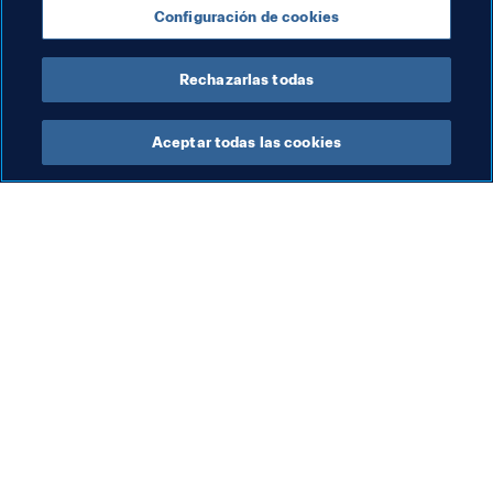
Configuración de cookies
AFC
Rechazarlas todas
Aceptar todas las cookies
La labor de la FIFA
Visite también
Legal
Todos los temas y las 
noticias relacionadas con 
Sistema de traspasos
FIFA
Fútbol femenino
Reportes y documentos
Promoción del fútbol
Fundación FIFA
Innovación
FIFA Museum
Desarrollo del talento