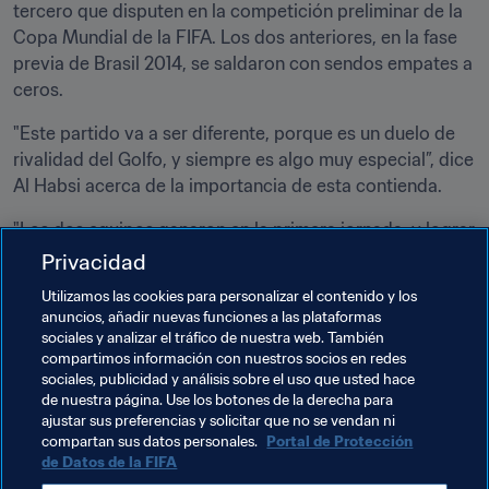
tercero que disputen en la competición preliminar de la 
Copa Mundial de la FIFA. Los dos anteriores, en la fase 
previa de Brasil 2014, se saldaron con sendos empates a 
ceros.
"Este partido va a ser diferente, porque es un duelo de 
rivalidad del Golfo, y siempre es algo muy especial”, dice 
Al Habsi acerca de la importancia de esta contienda.
"Los dos equipos ganaron en la primera jornada, y lograr 
una segunda victoria el martes será importantísimo. Va a 
Privacidad
ser un partido difícil, pero confiamos en los jugadores y 
Utilizamos las cookies para personalizar el contenido y los
en su capacidad para seguir dando la cara en todos los 
anuncios, añadir nuevas funciones a las plataformas
partidos de las eliminatorias. Tendrán todo nuestro 
sociales y analizar el tráfico de nuestra web. También
apoyo hasta el final", concluye.
compartimos información con nuestros socios en redes
sociales, publicidad y análisis sobre el uso que usted hace
de nuestra página. Use los botones de la derecha para
ajustar sus preferencias y solicitar que no se vendan ni
Temas relacionados
compartan sus datos personales.
Portal de Protección
de Datos de la FIFA
Copa Mundial de la FIFA Catar 2022™
Oman