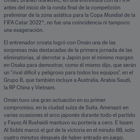
Omán, Branko Ivanković, en una entrevista con la FIFA 
antes del inicio de la ronda final de la competición 
preliminar de la zona asiática para la Copa Mundial de la 
FIFA Catar 2022™, no fue una coincidencia ni tampoco 
una exageración.
El entrenador croata logró con Omán una de las 
sorpresas más destacadas de la primera jornada de las 
eliminatorias, al derrotar a Japón por el mínimo margen 
en Osaka para demostrar, como él mismo dijo, que serán 
un "rival difícil y peligroso para todos los equipos", en el 
Grupo B, que también incluye a Australia, Arabia Saudí, 
la RP China y Vietnam.
Omán tuvo una gran actuación en su primer 
compromiso, en la ciudad suiza de Suita. Amenazó en 
varias ocasiones el arco japonés durante todo el partido 
y Fayez Al Rushaidi mantuvo su portería a cero. E Issam 
Al Sobhi marcó el gol de la victoria en el minuto 88, solo 
cuatro minutos después de haber entrado en juego.