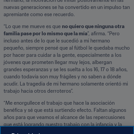
hermano, la motivación de influir positivamente en las 
nuevas generaciones se ha convertido en un impulso tan 
apremiante como ese recuerdo.
“Lo que me mueve es que 
no quiero que ninguna otra 
familia pase por lo mismo que la mía
”, afirma. “Pero 
incluso antes de lo que le sucedió a mi hermano 
pequeño, siempre pensé que al fútbol le quedaba mucho 
por hacer para cuidar a la gente, especialmente a los 
jóvenes que prometen llegar muy lejos, albergan 
grandes esperanzas y se les suelta a los 16, 17 o 18 años, 
cuando todavía son muy frágiles y no saben a dónde 
acudir. La tragedia de mi hermano solamente orientó mi 
trabajo hacia otros derroteros”.
“Me enorgullece el trabajo que hace la asociación 
benéfica y sé que está surtiendo efecto. Faltan algunos 
años para que veamos el alcance de las repercusiones 
que está logrando nuestro trabajo con la infancia y la 
juventud. Pero ya estamos recibiendo magníficas 