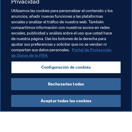
Privacidad
historias y comentarios sobre lo que supone desde el 
Utilizamos las cookies para personalizar el contenido y los
punto de vista personal. Siempre hemos dicho que, 
si lo 
anuncios, añadir nuevas funciones a las plataformas
que hacemos puede ayudar a salvar una sola vida, 
sociales y analizar el tráfico de nuestra web. También
habrá valido la pena
”.
compartimos información con nuestros socios en redes
sociales, publicidad y análisis sobre el uso que usted hace
de nuestra página. Use los botones de la derecha para
ajustar sus preferencias y solicitar que no se vendan ni
compartan sus datos personales.
Portal de Protección
de Datos de la FIFA
Temas relacionados
Configuración de cookies
Scotland
Rechazarlas todas
Aceptar todas las cookies