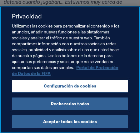
detenía cuando jugaban... Estuvimos muy cerca de 
llegar a cuartos de final, pero también me acuerdo 
Privacidad
mucho de la victoria contra Ghana. Timmy (Howard) 
hizo un partido increíble contra Bélgica”. 
Utilizamos las cookies para personalizar el contenido y los
anuncios, añadir nuevas funciones a las plataformas
sociales y analizar el tráfico de nuestra web. También
compartimos información con nuestros socios en redes
sociales, publicidad y análisis sobre el uso que usted hace
de nuestra página. Use los botones de la derecha para
ajustar sus preferencias y solicitar que no se vendan ni
Temas relacionados
compartan sus datos personales.
Portal de Protección
de Datos de la FIFA
Copa Mundial de la FIFA Catar 2022™
USA
Configuración de cookies
Concacaf
Rechazarlas todas
Aceptar todas las cookies