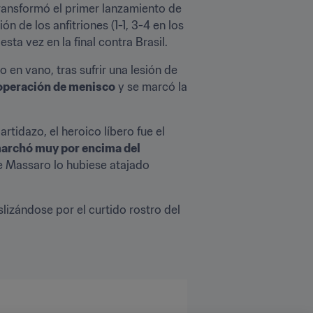
transformó el primer lanzamiento de 
n de los anfitriones (1-1, 3-4 en los 
sta vez en la final contra Brasil.
en vano, tras sufrir una lesión de 
 operación de menisco
 y se marcó la 
artidazo, el heroico líbero fue el 
marchó muy por encima del 
; al igual que lo hizo el último de Roberto Baggio justo después de que el tiro de Daniele Massaro lo hubiese atajado 
lizándose por el curtido rostro del 