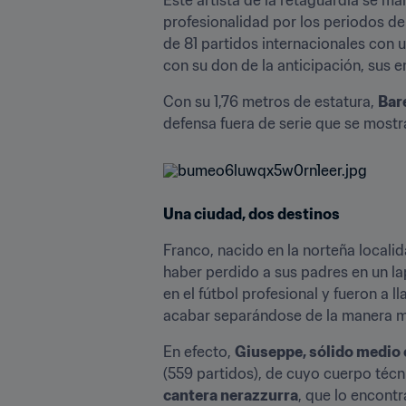
profesionalidad por los periodos de g
de 81 partidos internacionales con u
con su don de la anticipación, sus 
Con su 1,76 metros de estatura, 
Bare
defensa fuera de serie que se most
Una ciudad, dos destinos
Franco, nacido en la norteña localid
haber perdido a sus padres en un la
en el fútbol profesional y fueron a l
acabar separándose de la manera má
En efecto, 
Giuseppe, sólido medio c
(559 partidos), de cuyo cuerpo téc
cantera nerazzurra
, que lo encont