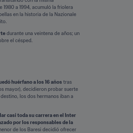
e 1980 a 1994, acumuló la friolera 
llas en la historia de la Nazionale 
ito.
rte
 durante una veintena de años; un 
bre el césped.
uedó huérfano a los 16 años
 tras 
s mayor), decidieron probar suerte 
l destino, los dos hermanos iban a 
r casi toda su carrera en el Inter
zado por los responsables de la 
nor de los Baresi decidió ofrecer 