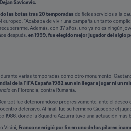
Dejan Savicevic.
do las botas tras 20 temporadas
 de fieles servicios a la ca
bol europeo. “Acababa de vivir una campaña un tanto complic
recuperarme. Además, con 37 años, uno ya no es ningún jove
años después, 
en 1999, fue elegido mejor jugador del siglo po
er durante varias temporadas cómo otro monumento, Gaetano S
dial de la FIFA España 1982 aun sin llegar a jugar ni un m
onale
 en Florencia, contra Rumanía.
Bearzot fue deteriorándose progresivamente, ante el deseo e
ocentro defensivo. Al final, fue su hermano Giuseppe el jug
o 1986, donde la Squadra Azzurra tuvo una actuación más bi
 Vicini, 
Franco se erigió por fin en uno de los pilares inam