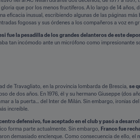
loria que por los menos fructíferos. A lo largo de 14 años, d
na eficacia inusual, escribiendo algunas de las páginas más be
entradas fogosas y sus órdenes a los compañeros a voz en gr
si fue la pesadilla de los grandes delanteros de este depo
raba tan incómodo ante un micrófono como impresionante so
ad de Travagliato, en la provincia lombarda de Brescia, 
se q
pso de dos años. En 1976, él y su hermano Giuseppe (dos año
lamar a la puerta… del Inter de Milán. Sin embargo, ironías de
s increíble.
entro defensivo, fue aceptado en el club y pasó a desarrolla
nico forma parte actualmente. Sin embargo, 
Franco fue recha
raron demasiado enclenque. Como consecuencia de ello, el me