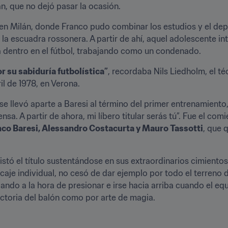
lan, que no dejó pasar la ocasión.
 en Milán, donde Franco pudo combinar los estudios y el dep
la escuadra rossonera. A partir de ahí, aquel adolescente intr
a dentro en el fútbol, trabajando como un condenado.
r su sabiduría futbolística”
, recordaba Nils Liedholm, el té
ril de 1978, en Verona.
e llevó aparte a Baresi al término del primer entrenamiento, 
sa. A partir de ahora, mi líbero titular serás tú”. Fue el comi
nco Baresi, Alessandro Costacurta y Mauro Tassotti
, que 
uistó el título sustentándose en sus extraordinarios cimientos
rcaje individual, no cesó de dar ejemplo por todo el terreno 
do a la hora de presionar e irse hacia arriba cuando el equi
ctoria del balón como por arte de magia.