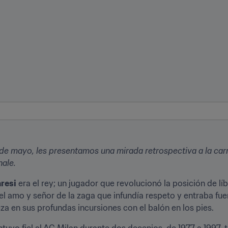
e mayo, les presentamos una mirada retrospectiva a la carr
nale.
resi
 era el rey; un jugador que revolucionó la posición de l
el amo y señor de la zaga que infundía respeto y entraba fuer
eza en sus profundas incursiones con el balón en los pies.
ntuvo fiel al AC Milan durante dos decenios, de 1977 a 1997, 