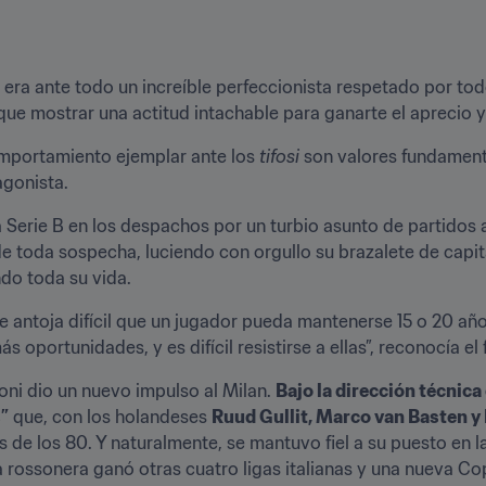
 era ante todo un increíble perfeccionista respetado por tod
que mostrar una actitud intachable para ganarte el aprecio y
omportamiento ejemplar ante los 
tifosi
 son valores fundament
agonista.
 Serie B en los despachos por un turbio asunto de partidos
de toda sospecha, luciendo con orgullo su brazalete de capit
endo toda su vida.
 antoja difícil que un jugador pueda mantenerse 15 o 20 añ
portunidades, y es difícil resistirse a ellas”, reconocía e
coni dio un nuevo impulso al Milan. 
Bajo la dirección técnica
s”
 que, con los holandeses 
Ruud Gullit, Marco van Basten y 
es de los 80. Y naturalmente, se mantuvo fiel a su puesto en l