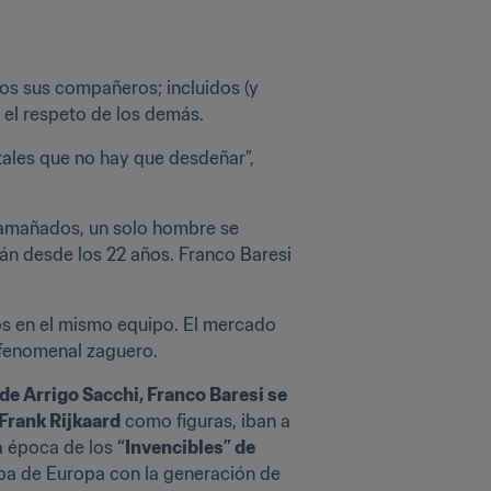
os sus compañeros; incluidos (y 
 el respeto de los demás.
ales que no hay que desdeñar”, 
 amañados, un solo hombre se 
án desde los 22 años. Franco Baresi 
os en el mismo equipo. El mercado 
l fenomenal zaguero.
 de Arrigo Sacchi, Franco Baresi se 
Frank Rijkaard
 como figuras, iban a 
a época de los 
“Invencibles” de 
, en la que la escuadra rossonera ganó otras cuatro ligas italianas y una nueva Copa de Europa con la generación de 