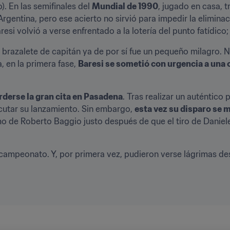
). En las semifinales del 
Mundial de 1990
, jugado en casa, 
rgentina, pero ese acierto no sirvió para impedir la eliminació
si volvió a verse enfrentado a la lotería del punto fatídico; e
brazalete de capitán ya de por sí fue un pequeño milagro. No 
, en la primera fase, 
Baresi se sometió con urgencia a una
perderse la gran cita en Pasadena
. Tras realizar un auténtico p
ecutar su lanzamiento. Sin embargo, 
esta vez su disparo se 
l campeonato. Y, por primera vez, pudieron verse lágrimas des