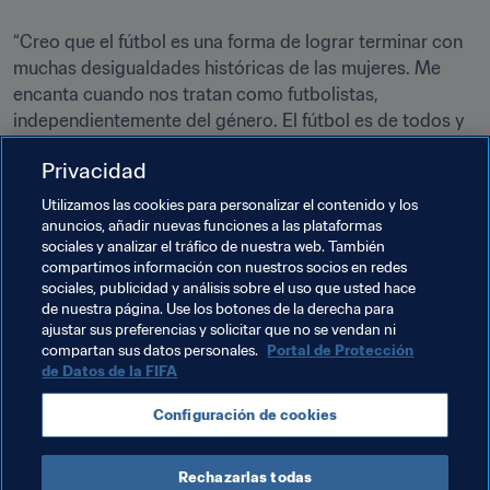
“Creo que el fútbol es una forma de lograr terminar con 
muchas desigualdades históricas de las mujeres. Me 
encanta cuando nos tratan como futbolistas, 
independientemente del género. El fútbol es de todos y 
no importa el género ni el origen. Al final, ese es el 
Privacidad
Putellas 
sobre el poder del fútbol
Utilizamos las cookies para personalizar el contenido y los
anuncios, añadir nuevas funciones a las plataformas
sociales y analizar el tráfico de nuestra web. También
compartimos información con nuestros socios en redes
sociales, publicidad y análisis sobre el uso que usted hace
de nuestra página. Use los botones de la derecha para
ajustar sus preferencias y solicitar que no se vendan ni
Temas relacionados
compartan sus datos personales.
Portal de Protección
de Datos de la FIFA
Fútbol Femenino
Organización
España
Configuración de cookies
UEFA
Rechazarlas todas