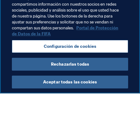
compartimos información con nuestros socios en redes
internacional”
sociales, publicidad y análisis sobre el uso que usted hace
de nuestra página. Use los botones de la derecha para
**
ajustar sus preferencias y solicitar que no se vendan ni
compartan sus datos personales.
Portal de Protección
de Datos de la FIFA
Temas relacionados
Configuración de cookies
France
UEFA
Rechazarlas todas
Aceptar todas las cookies
La labor de la FIFA
Visite también
Legal
Todos los temas y las 
noticias relacionadas con 