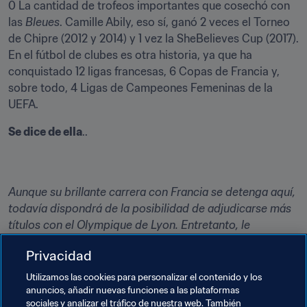
0 La cantidad de trofeos importantes que cosechó con 
las 
Bleues
. Camille Abily, eso sí, ganó 2 veces el Torneo 
de Chipre (2012 y 2014) y 1 vez la SheBelieves Cup (2017). 
En el fútbol de clubes es otra historia, ya que ha 
conquistado 12 ligas francesas, 6 Copas de Francia y, 
sobre todo, 4 Ligas de Campeones Femeninas de la 
UEFA.
Se dice de ella
..
Aunque su brillante carrera con Francia se detenga aquí, 
todavía dispondrá de la posibilidad de adjudicarse más 
títulos con el Olympique de Lyon. Entretanto, le 
deseamos una feliz retirada como internacional.
Privacidad
Utilizamos las cookies para personalizar el contenido y los
anuncios, añadir nuevas funciones a las plataformas
“Un aplauso, Camille Abily, por tu gran carrera 
sociales y analizar el tráfico de nuestra web. También