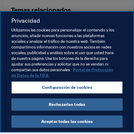
Temas relacionados
Privacidad
Competiciones
Utilizamos las cookies para personalizar el contenido y los
anuncios, añadir nuevas funciones a las plataformas
Copa Mundial Femenina Sub-17 de la FIFA Jordania 
sociales y analizar el tráfico de nuestra web. También
2016
compartimos información con nuestros socios en redes
sociales, publicidad y análisis sobre el uso que usted hace
American Samoa
Cook Islands
Fiji
de nuestra página. Use los botones de la derecha para
ajustar sus preferencias y solicitar que no se vendan ni
New Caledonia
New Zealand
compartan sus datos personales.
Portal de Protección
de Datos de la FIFA
Papua New Guinea
Samoa
Solomon Islands
Configuración de cookies
Tahiti
Tonga
Vanuatu
OFC
Rechazarlas todas
Aceptar todas las cookies