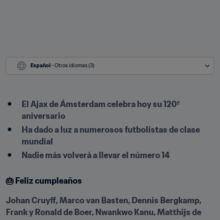
Español
 - Otros idiomas (3)
El Ajax de Ámsterdam celebra hoy su 120º 
aniversario
Ha dado a luz a numerosos futbolistas de clase 
mundial
Nadie más volverá a llevar el número 14
🎂 Feliz cumpleaños
Johan Cruyff, Marco van Basten, Dennis Bergkamp, 
Frank y Ronald de Boer, Nwankwo Kanu, Matthijs de 