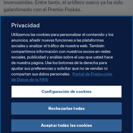
inverosímiles. Entre tanto, el artillero sueco ya ha sido 
galardonado con el Premio Puskás.
Luis Suárez
, el máximo realizador histórico de Uruguay, 
Privacidad
perfeccionó su instinto goleador con la camiseta del 
Utilizamos las cookies para personalizar el contenido y los
Ajax. Posteriormente, El pistolero ha demostrado ser un 
anuncios, añadir nuevas funciones a las plataformas
delantero de clase mundial en el Liverpool FC y en el FC 
sociales y analizar el tráfico de nuestra web. También
Barcelona.
compartimos información con nuestros socios en redes
sociales, publicidad y análisis sobre el uso que usted hace
de nuestra página. Use los botones de la derecha para
ajustar sus preferencias y solicitar que no se vendan ni
compartan sus datos personales.
Portal de Protección
de Datos de la FIFA
Temas relacionados
Configuración de cookies
Netherlands
Rechazarlas todas
Aceptar todas las cookies