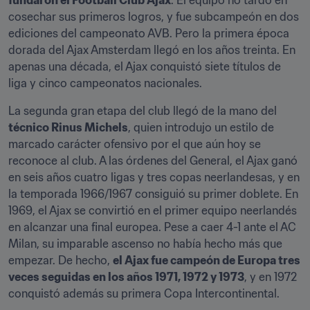
fundaron el Football Club Ajax
. El equipo no tardó en 
cosechar sus primeros logros, y fue subcampeón en dos 
ediciones del campeonato AVB. Pero la primera época 
dorada del Ajax Amsterdam llegó en los años treinta. En 
apenas una década, el Ajax conquistó siete títulos de 
liga y cinco campeonatos nacionales.
La segunda gran etapa del club llegó de la mano del 
técnico Rinus Michels
, quien introdujo un estilo de 
marcado carácter ofensivo por el que aún hoy se 
reconoce al club. A las órdenes del General, el Ajax ganó 
en seis años cuatro ligas y tres copas neerlandesas, y en 
la temporada 1966/1967 consiguió su primer doblete. En 
1969, el Ajax se convirtió en el primer equipo neerlandés 
en alcanzar una final europea. Pese a caer 4-1 ante el AC 
Milan, su imparable ascenso no había hecho más que 
empezar. De hecho, 
el Ajax fue campeón de Europa tres 
veces seguidas en los años 1971, 1972 y 1973
, y en 1972 
conquistó además su primera Copa Intercontinental.