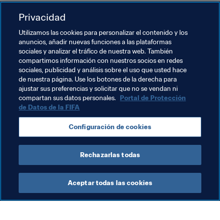
meritoria temporada en la que conquistó los siguientes 
Privacidad
logros:
Utilizamos las cookies para personalizar el contenido y los
Subcampeón del mundo de PlayStation
anuncios, añadir nuevas funciones a las plataformas
sociales y analizar el tráfico de nuestra web. También
Copa FUT Champions de diciembre (ganador de la 
compartimos información con nuestros socios en redes
final de PlayStation)
sociales, publicidad y análisis sobre el uso que usted hace
Ganador de las series Gfinity del FIFA de enero
de nuestra página. Use los botones de la derecha para
ajustar sus preferencias y solicitar que no se vendan ni
Ganador de la FIFA eClub World Cup
compartan sus datos personales.
Portal de Protección
Ganador de las series Gfinity del FIFA de marzo
de Datos de la FIFA
Participación en la FIFA eNations Cup
Configuración de cookies
Eliminatorias de las Series Globales de PlayStation
Rechazarlas todas
Aceptar todas las cookies