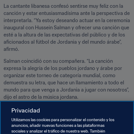
La cantante libanesa confesó sentirse muy feliz con la 
canción y estar entusiasmadísima ante la perspectiva de 
interpretarla. “Ya estoy deseando actuar en la ceremonia 
inaugural con Hussein Salman y ofrecer una canción que 
esté a la altura de las expectativas del público y de los 
aficionados al fútbol de Jordania y del mundo árabe”, 
afirmó.
Salman coincidió con su compañera. “La canción 
expresa la alegría de los pueblos jordano y árabe por 
organizar este torneo de categoría mundial, como 
demuestra su letra, que hace un llamamiento a todo el 
mundo para que venga a Jordania a jugar con nosotros”, 
dijo el astro de la música jordana.
Samaha y Salman interpretarán la canción oficial en la 
Privacidad
ceremonia inaugural, el 30 de septiembre, en el Estadio 
Utilizamos las cookies para personalizar el contenido y los
Internacional de Ammán, donde el conjunto anfitrión 
anuncios, añadir nuevas funciones a las plataformas
dará inicio a su campaña ante la selección española.
sociales y analizar el tráfico de nuestra web. También