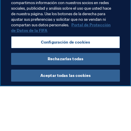
compartimos información con nuestros socios en redes
sociales, publicidad y análisis sobre el uso que usted hace
Temas relacionados
de nuestra página. Use los botones de la derecha para
ajustar sus preferencias y solicitar que no se vendan ni
compartan sus datos personales.
Portal de Protección
Competiciones
de Datos de la FIFA
Copa Mundial Femenina Sub-17 de la FIFA Jordania 
Configuración de cookies
2016
Rechazarlas todas
Aceptar todas las cookies
La labor de la FIFA
Visite también
Legal
Todos los temas y las 
noticias relacionadas con 
Sistema de traspasos