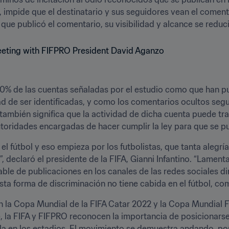
s, impide que el destinatario y sus seguidores vean el comen
 que publicó el comentario, su visibilidad y alcance se redu
90% de las cuentas señaladas por el estudio como que han p
ad de ser identificadas, y como los comentarios ocultos segui
también significa que la actividad de dicha cuenta puede tran
 autoridades encargadas de hacer cumplir la ley para que se
l fútbol y eso empieza por los futbolistas, que tanta alegría
, declaró el presidente de la FIFA, Gianni Infantino. “Lamen
ble de publicaciones en los canales de las redes sociales dir
esta forma de discriminación no tiene cabida en el fútbol, co
on la Copa Mundial de la FIFA Catar 2022 y la Copa Mundial Fe
 la FIFA y FIFPRO reconocen la importancia de posicionarse y
rola en los estadios. El movimiento se demuestra andando, p