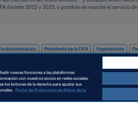
FIFA durante 2022 y 2023, y pondrán en marcha el servicio d
la discriminación
Presidente de la FIFA
Organización
Or
22™
añadir nuevas funciones a las plataformas
formación con nuestros socios en redes sociales,
se los botones de la derecha para ajustar sus
sonales.
Portal de Protección de Datos de la
Visite también