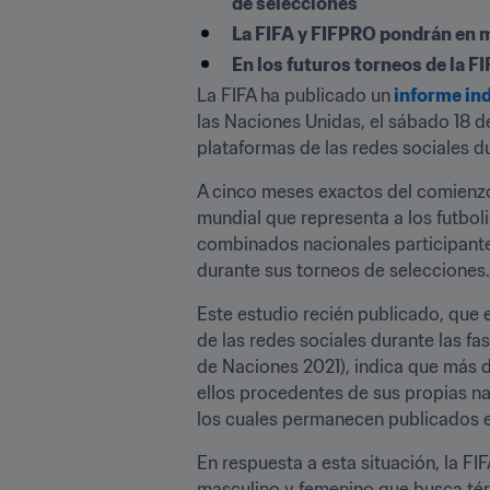
de selecciones
La FIFA y FIFPRO pondrán en m
En los futuros torneos de la F
La FIFA ha publicado un
informe in
las Naciones Unidas, el sábado 18 de
plataformas de las redes sociales d
A cinco meses exactos del comienzo
mundial que representa a los futbol
combinados nacionales participantes, 
durante sus torneos de selecciones.
Este estudio recién publicado, que e
de las redes sociales durante las fa
de Naciones 2021), indica que más de
ellos procedentes de sus propias n
los cuales permanecen publicados en 
En respuesta a esta situación, la F
masculino y femenino que busca térm