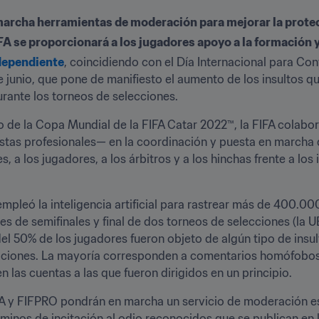
archa herramientas de moderación para mejorar la protec
IFA se proporcionará a los jugadores apoyo a la formación
dependiente
, coincidiendo con el Día Internacional para Con
 junio, que pone de manifiesto el aumento de los insultos que 
urante los torneos de selecciones. 
 de la Copa Mundial de la FIFA Catar 2022™, la FIFA colabo
istas profesionales— en la coordinación y puesta en marcha d
a los jugadores, a los árbitros y a los hinchas frente a los i
 
mpleó la inteligencia artificial para rastrear más de 400.00
ses de semifinales y final de dos torneos de selecciones (la
l 50% de los jugadores fueron objeto de algún tipo de insult
aciones. La mayoría corresponden a comentarios homófobos 
las cuentas a las que fueron dirigidos en un principio. 
IFA y FIFPRO pondrán en marcha un servicio de moderación esp
inos de incitación al odio reconocidos que se publican en la