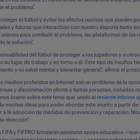
e el problema". 
roteger el fútbol y evitar los efectos nocivos que pueden pr
ales y futuras que interactúan con nuestro deporte tanto en 
 unirnos para combatir el problema, las plataformas de las r
e la solución". 
nsabilidad del fútbol de proteger a los jugadores y a otros 
 su lugar de trabajo y en torno a él. Este tipo de insultos t
miento y su salud mental y bienestar general", afirmó el pre
s insultos proferidos en Internet son un problema de la soci
nsas y discriminación afecte a tantas personas, incluidos nu
 muy bueno sobre este tema que, unido al 
reciente informe 
da muchas ideas para poder abordar este asunto a partir de 
 a la adopción de medidas de prevención y reparación. Nos 
a dirección".
la FIFA y FIFPRO brindarán asimismo apoyo educativo —que 
e las cuentas en las redes sociales— y consejos sobre salud 