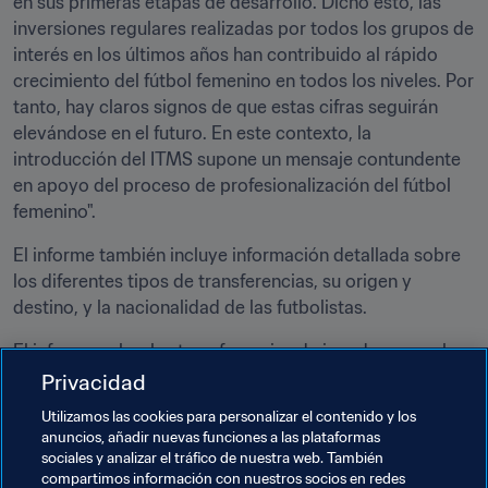
en sus primeras etapas de desarrollo. Dicho esto, las 
inversiones regulares realizadas por todos los grupos de 
interés en los últimos años han contribuido al rápido 
crecimiento del fútbol femenino en todos los niveles. Por 
tanto, hay claros signos de que estas cifras seguirán 
elevándose en el futuro. En este contexto, la 
introducción del ITMS supone un mensaje contundente 
en apoyo del proceso de profesionalización del fútbol 
femenino".
El informe también incluye información detallada sobre 
los diferentes tipos de transferencias, su origen y 
destino, y la nacionalidad de las futbolistas.
El informe sobre las transferencias de jugadoras en el 
ITMS puede 
descargarse gratuitamente aquí.
Privacidad
Utilizamos las cookies para personalizar el contenido y los
Los datos publicados se han extraído del ITMS, utilizado 
anuncios, añadir nuevas funciones a las plataformas
por las 211 federaciones miembro de la FIFA y más de 
sociales y analizar el tráfico de nuestra web. También
7500 clubes profesionales de fútbol de todo el planeta 
compartimos información con nuestros socios en redes