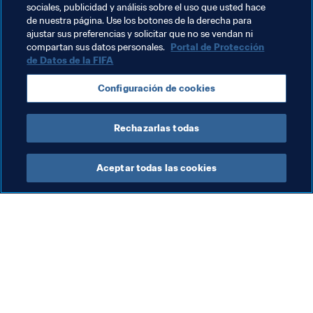
para gestionar los traspasos transnacionales de 
sociales, publicidad y análisis sobre el uso que usted hace
de nuestra página. Use los botones de la derecha para
futbolistas profesionales.
ajustar sus preferencias y solicitar que no se vendan ni
compartan sus datos personales.
Portal de Protección
de Datos de la FIFA
Temas relacionados
Configuración de cookies
Organización
Rechazarlas todas
Aceptar todas las cookies
La labor de la FIFA
Visite también
Legal
Todos los temas y las 
noticias relacionadas con 
Sistema de traspasos
FIFA