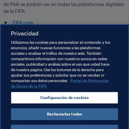
de Pelé se podrán ver en todas las plataformas digitales 
de la FIFA:
FIFA.com
Twitter
Privacidad
Instagram
Utilizamos las cookies para personalizar el contenido y los
Facebook
anuncios, añadir nuevas funciones a las plataformas
sociales y analizar el tráfico de nuestra web. También
YouTube
compartimos información con nuestros socios en redes
GIPHY
sociales, publicidad y análisis sobre el uso que usted hace
de nuestra página. Use los botones de la derecha para
Hashtags: 
#Pele80
 | 
#ORei80
ajustar sus preferencias y solicitar que no se vendan ni
compartan sus datos personales.
Portal de Protección
de Datos de la FIFA
Temas relacionados
Configuración de cookies
Brazil
USA
Rechazarlas todas