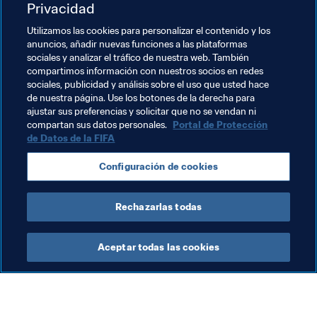
actualmente algunos apuros en la 
Promotion League
.
Privacidad
Utilizamos las cookies para personalizar el contenido y los
FC Blue Stars (Suiza/anfitrión):
 El Campeonato Juvenil 
anuncios, añadir nuevas funciones a las plataformas
FIFA/Blue Stars constituye siempre el punto culminante 
sociales y analizar el tráfico de nuestra web. También
del año para el equipo anfitrión, cuyos jóvenes volverán 
compartimos información con nuestros socios en redes
a intentar terminar en una buena posición tras quedar 
sociales, publicidad y análisis sobre el uso que usted hace
de nuestra página. Use los botones de la derecha para
décimos en 2013, 2014 y 2015.
ajustar sus preferencias y solicitar que no se vendan ni
compartan sus datos personales.
Portal de Protección
de Datos de la FIFA
Temas relacionados
Configuración de cookies
Switzerland
UEFA
Rechazarlas todas
Aceptar todas las cookies