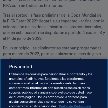
FIFA.com en todos los territorios. 
Tras el sorteo, la fase preliminar de la Copa Mundial de 
la FIFA Catar 2022™ llegará a su espectacular final con la 
celebración de las dos eliminatorias intercontinentales, 
que en esta ocasión se disputarán a partido único, el 13 y 
el 14 de junio de 2022. 
En un principio, las eliminatorias estaban programadas 
para marzo de 2022, pero se aplazaron al mes de junio 
por las alteraciones y trastornos sin precedentes que 
causó la pandemia en el calendario de la fase preliminar 
Privacidad
del Mundial en todo el mundo. 
Utilizamos las cookies para personalizar el contenido y los
anuncios, añadir nuevas funciones a las plataformas
En las eliminatorias de hace cuatro años, Australia y Perú 
sociales y analizar el tráfico de nuestra web. También
conquistaron el pase para la Copa Mundial de la FIFA 
compartimos información con nuestros socios en redes
Rusia 2018™ con susvictorias sobre Honduras y Nueva 
sociales, publicidad y análisis sobre el uso que usted hace
de nuestra página. Use los botones de la derecha para
Zelanda respectivamente. 
ajustar sus preferencias y solicitar que no se vendan ni
compartan sus datos personales.
Portal de Protección