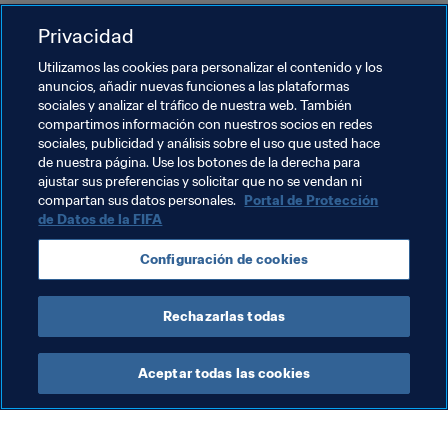
La decisión se ha notificado al Sr. Aghazada el día 11 de 
Privacidad
octubre, fecha en la que la inhabilitación entra en vigor.
Utilizamos las cookies para personalizar el contenido y los
anuncios, añadir nuevas funciones a las plataformas
La Comisión de Ética de la FIFA está estudiando las 
sociales y analizar el tráfico de nuestra web. También
alegaciones realizadas contra otras personas en 
compartimos información con nuestros socios en redes
relación con la misma investigación y con sus cargos 
sociales, publicidad y análisis sobre el uso que usted hace
de nuestra página. Use los botones de la derecha para
como oficiales del fútbol.
ajustar sus preferencias y solicitar que no se vendan ni
compartan sus datos personales.
Portal de Protección
de Datos de la FIFA
Temas relacionados
Configuración de cookies
Organización
Rechazarlas todas
Aceptar todas las cookies