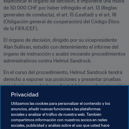
especificar el órgano de decisión, e imponerle una multa 
de 50 000 CHF por haber infringido el art. 13 (Reglas 
generales de conducta), el art. 15 (Lealtad) y el art. 18 
(Obligación general de cooperación) del Código Ético 
de la FIFA (CEF).
El órgano de decisión, dirigido por su vicepresidente 
Alan Sullivan, estudió con detenimiento el informe del 
órgano de instrucción y acabó incoando procedimientos 
administrativos contra Helmut Sandrock.
En el curso del procedimiento, Helmut Sandrock tendrá 
derecho a exponer sus posiciones y presentar pruebas 
en relación con el informe final del órgano de instrucción 
(v. art. 70, apdo. 2 del CEF) y podrá pedir audiencia (v. 
Privacidad
art. 74, apdo. 2 del CEF).
Utilizamos las cookies para personalizar el contenido y los
anuncios, añadir nuevas funciones a las plataformas
Por motivos de privacidad y presunción de inocencia 
sociales y analizar el tráfico de nuestra web. También
hasta que se demuestre la culpabilidad, el órgano de 
compartimos información con nuestros socios en redes
decisión no publicará de momento los pormenores del 
sociales, publicidad y análisis sobre el uso que usted hace