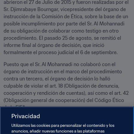
abrieron el 27 de Julio de 2015 y fueron realizadas por el 
Sr. Djimrabaye Bourngar, vicepresidente del órgano de 
instrucción de la Comisión de Ética, sobre la base de un 
posible incumplimiento por parte del Sr. Al Mohannadi 
de su obligación de colaborar como testigo en otro 
procedimiento. El pasado 25 de agosto, se remitió el 
informe final al órgano de decisión, que inició 
formalmente el proceso judicial el 6 de septiembre.
Puesto que el Sr. Al Mohannadi no colaboró con el 
órgano de instrucción en el marco del procedimiento 
contra un tercero, el órgano de decisión lo halló 
culpable de violar el art. 18 (Obligación de denuncia, 
cooperación y rendición de cuentas), así como el art. 42 
(Obligación general de cooperación) del Código Ético 
de la FIFA.
Privacidad
Por consiguiente, el órgano decisorio ha inhabilitado por 
Utilizamos las cookies para personalizar el contenido y los
un año al Sr. Al Mohannadi, quien no podrá ejercer 
anuncios, añadir nuevas funciones a las plataformas
actividad alguna relacionada con el fútbol (ya sea esta 