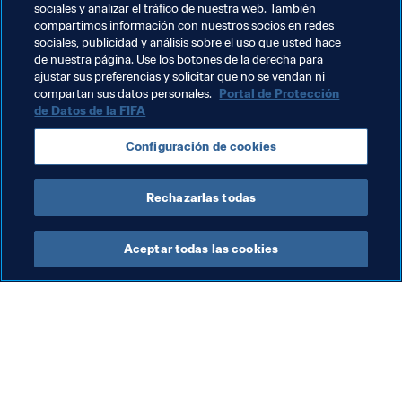
sociales y analizar el tráfico de nuestra web. También
administrativa, deportiva o de otra naturaleza) tanto en 
compartimos información con nuestros socios en redes
el ámbito nacional como en el internacional; además, se 
sociales, publicidad y análisis sobre el uso que usted hace
de nuestra página. Use los botones de la derecha para
le ha impuesto una multa de 20 000 CHF.
ajustar sus preferencias y solicitar que no se vendan ni
compartan sus datos personales.
Portal de Protección
de Datos de la FIFA
Temas relacionados
Configuración de cookies
Organización
Qatar
AFC
Rechazarlas todas
Aceptar todas las cookies
La labor de la FIFA
Visite también
Legal
Todos los temas y las 