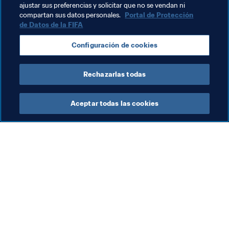
ajustar sus preferencias y solicitar que no se vendan ni
ayudarlas a implantar el plan a través de contenido 
compartan sus datos personales.
Portal de Protección
didáctico y otras directrices.
de Datos de la FIFA
Configuración de cookies
Temas relacionados
Rechazarlas todas
Organización
Aceptar todas las cookies
La labor de la FIFA
Visite también
Legal
Todos los temas y las 
noticias relacionadas con 
Sistema de traspasos