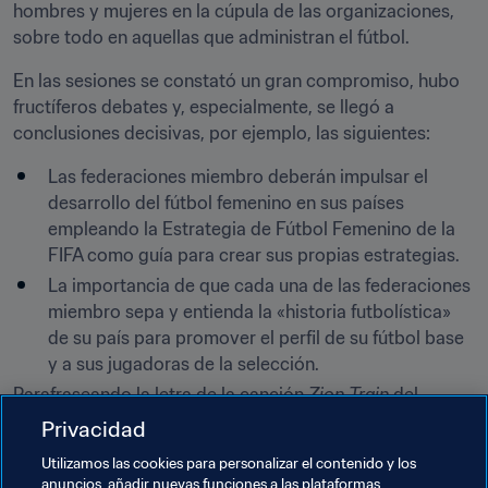
hombres y mujeres en la cúpula de las organizaciones, 
sobre todo en aquellas que administran el fútbol.
En las sesiones se constató un gran compromiso, hubo 
fructíferos debates y, especialmente, se llegó a 
conclusiones decisivas, por ejemplo, las siguientes:
Las federaciones miembro deberán impulsar el 
desarrollo del fútbol femenino en sus países 
empleando la Estrategia de Fútbol Femenino de la 
FIFA como guía para crear sus propias estrategias.
La importancia de que cada una de las federaciones 
miembro sepa y entienda la «historia futbolística» 
de su país para promover el perfil de su fútbol base 
y a sus jugadoras de la selección.
Parafraseando la letra de la canción 
Zion Train
 del 
legendario Bob Marley, Samoura dijo a los participantes: 
Privacidad
“El tren del progreso del fútbol femenino ya ha partido 
Utilizamos las cookies para personalizar el contenido y los
de la estación, y es mejor que se apresuren a abordarlo 
anuncios, añadir nuevas funciones a las plataformas