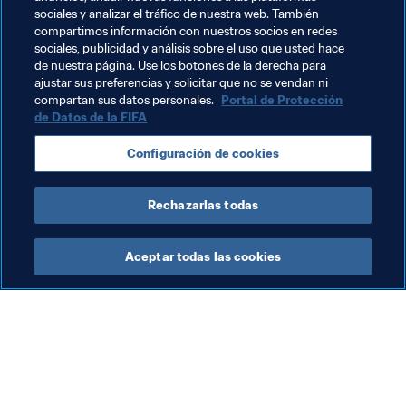
o se quedarán rezagados”.
sociales y analizar el tráfico de nuestra web. También
compartimos información con nuestros socios en redes
Este fue un mensaje trascendental que cerró 
sociales, publicidad y análisis sobre el uso que usted hace
oficialmente la conferencia, y los participantes quedaron 
de nuestra página. Use los botones de la derecha para
ajustar sus preferencias y solicitar que no se vendan ni
convencidos de que el fútbol femenino constituye una 
compartan sus datos personales.
Portal de Protección
prioridad. Este deporte proseguirá su crecimiento y 
de Datos de la FIFA
todos deberán contribuir a que haya un mayor equilibrio 
en el mundo del fútbol.
Configuración de cookies
Rechazarlas todas
Aceptar todas las cookies
La labor de la FIFA
Visite también
Legal
Todos los temas y las 