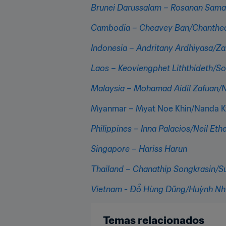
Brunei Darussalam – Rosanan Sama
Cambodia – Cheavey Ban/Chanthea
Indonesia – Andritany Ardhiyasa/Za
Laos – Keoviengphet Liththideth/
Malaysia – Mohamad Aidil Zafuan/N
Myanmar – Myat Noe Khin/Nanda 
Philippines – Inna Palacios/Neil Eth
Singapore – Hariss Harun
Thailand – Chanathip Songkrasin/S
Vietnam - Đỗ Hùng Dũng/Huỳnh Nh
Temas relacionados