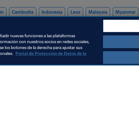
am
Cambodia
Indonesia
Laos
Malaysia
Myanmar
añadir nuevas funciones a las plataformas
formación con nuestros socios en redes sociales,
se los botones de la derecha para ajustar sus
sonales.
Portal de Protección de Datos de la
Visite también
Todos los temas y las noticias relacionadas con FIFA
Reportes y documentos
Fundación FIFA
FIFA Museum