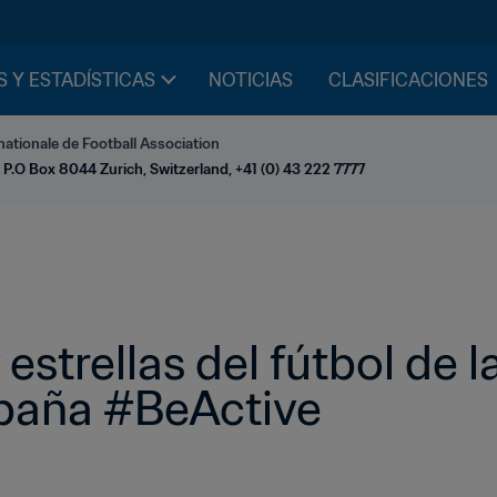
S Y ESTADÍSTICAS
NOTICIAS
CLASIFICACIONES
nationale de Football Association
 P.O Box 8044 Zurich, Switzerland, +41 (0) 43 222 7777
strellas del fútbol de la
paña #BeActive  