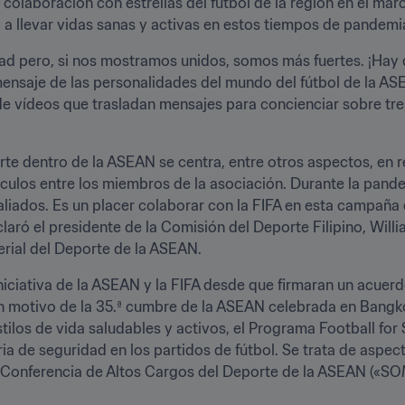
n colaboración con estrellas del fútbol de la región en el ma
 a llevar vidas sanas y activas en estos tiempos de pandem
ad pero, si nos mostramos unidos, somos más fuertes. ¡Hay 
mensaje de las personalidades del mundo del fútbol de la ASE
e vídeos que trasladan mensajes para concienciar sobre tres 
orte dentro de la ASEAN se centra, entre otros aspectos, en re
vínculos entre los miembros de la asociación. Durante la pan
aliados. Es un placer colaborar con la FIFA en esta campaña
claró el presidente de la Comisión del Deporte Filipino, Will
erial del Deporte de la ASEAN.
iciativa de la ASEAN y la FIFA desde que firmaran un acuerdo
 motivo de la 35.ª cumbre de la ASEAN celebrada en Bangkok
os de vida saludables y activos, el Programa Football for Sc
a de seguridad en los partidos de fútbol. Se trata de aspec
la Conferencia de Altos Cargos del Deporte de la ASEAN («SOMS