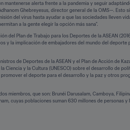
n mantenerse alerta frente a la pandemia y seguir adaptándo
Adhanom Ghebreyesus, director general de la OMS—. Esto si
smisión del virus hasta ayudar a que las sociedades lleven v
permitan a la gente elegir la opción más sana".
ión del Plan de Trabajo para los Deportes de la ASEAN (2016
ivos y la implicación de embajadores del mundo del deporte p
inistros de Deportes de la ASEAN y el Plan de Acción de Kazá
a Ciencia y la Cultura (UNESCO) sobre el desarrollo de políti
promover el deporte para el desarrollo y la paz y otros pro
s miembros, que son: Brunéi Darusalam, Camboya, Filipinas,
tnam, cuyas poblaciones suman 630 millones de personas y le