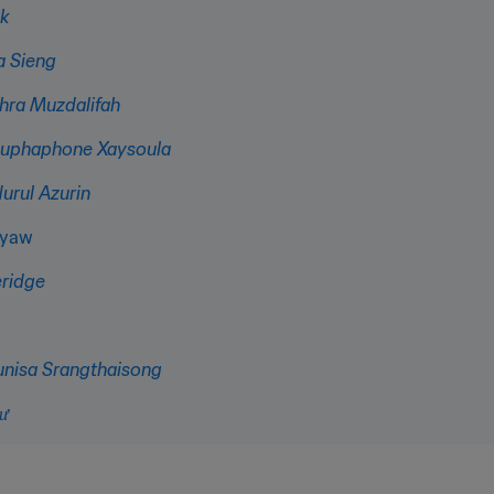
k
 Sieng
hra Muzdalifah
Souphaphone Xaysoula
urul Azurin
Kyaw
eridge
unisa Srangthaisong
ư