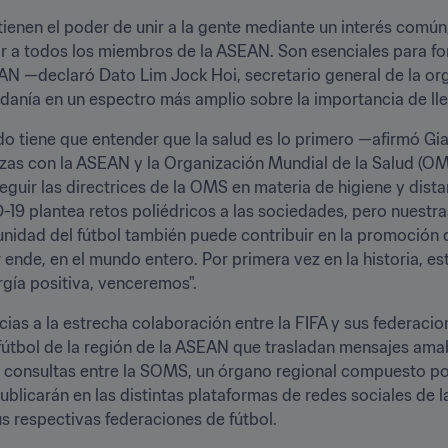
 tienen el poder de unir a la gente mediante un interés común
r a todos los miembros de la ASEAN. Son esenciales para fom
EAN —declaró Dato Lim Jock Hoi, secretario general de la o
dadanía en un espectro más amplio sobre la importancia de lle
 tiene que entender que la salud es lo primero —afirmó Gian
erzas con la ASEAN y la Organización Mundial de la Salud (OM
eguir las directrices de la OMS en materia de higiene y dista
19 plantea retos poliédricos a las sociedades, pero nuestra
nidad del fútbol también puede contribuir en la promoción 
 ende, en el mundo entero. Por primera vez en la historia, e
rgía positiva, venceremos".
ias a la estrecha colaboración entre la FIFA y sus federacio
útbol de la región de la ASEAN que trasladan mensajes amab
 consultas entre la SOMS, un órgano regional compuesto por 
blicarán en las distintas plataformas de redes sociales de la 
 respectivas federaciones de fútbol.