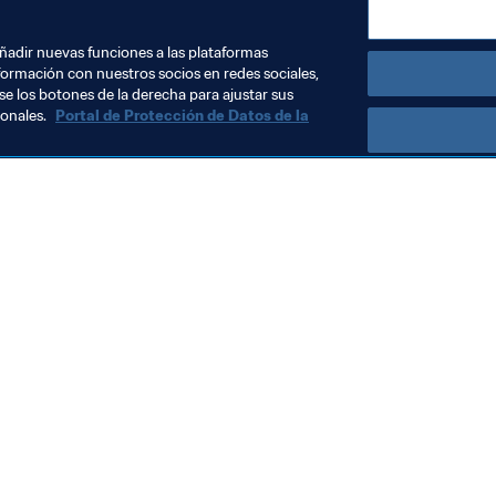
añadir nuevas funciones a las plataformas
formación con nuestros socios en redes sociales,
se los botones de la derecha para ajustar sus
sonales.
Portal de Protección de Datos de la
Visite también
Todos los temas y las noticias relacionadas con FIFA
Reportes y documentos
Fundación FIFA
FIFA Museum
Trabaja con nosotros