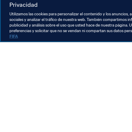
Legal
Organización
Privacidad
Utilizamos las cookies para personalizar el contenido y los anuncios, 
sociales y analizar el tráfico de nuestra web. También compartimos in
publicidad y análisis sobre el uso que usted hace de nuestra página. U
preferencias y solicitar que no se vendan ni compartan sus datos per
FIFA
La labor de la FIFA
Legal
Sistema de traspasos
Fútbol femenino
Promoción del fútbol
Innovación
Desarrollo del talento
Organización de los torneos