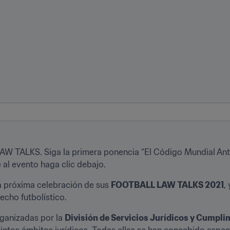
W TALKS. Siga la primera ponencia “El Código Mundial Antid
 al evento haga clic debajo.
la próxima celebración de sus 
FOOTBALL LAW TALKS 2021
,
echo futbolístico.
anizadas por la 
División de Servicios Jurídicos y Cumplim
intos ámbitos jurídicos. Todas ellas se han concebido especi