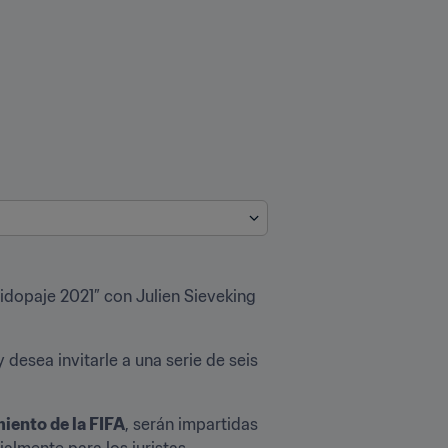
opaje 2021” con Julien Sieveking 
 y desea invitarle a una serie de seis 
iento de la FIFA
, serán impartidas 
almente para los juristas 