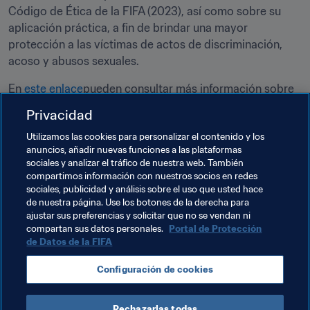
Código de Ética de la FIFA (2023), así como sobre su 
aplicación práctica, a fin de brindar una mayor 
protección a las víctimas de actos de discriminación, 
acoso y abusos sexuales.
En 
este enlace
pueden consultar más información sobre 
la Comisión de Ética, incluida su composición y las 
Privacidad
decisiones adoptadas.
Utilizamos las cookies para personalizar el contenido y los
anuncios, añadir nuevas funciones a las plataformas
Temas relacionados
sociales y analizar el tráfico de nuestra web. También
compartimos información con nuestros socios en redes
sociales, publicidad y análisis sobre el uso que usted hace
Órganos Judiciales
Legal
Organización
de nuestra página. Use los botones de la derecha para
ajustar sus preferencias y solicitar que no se vendan ni
United Arab Emirates
AFC
compartan sus datos personales.
Portal de Protección
de Datos de la FIFA
Configuración de cookies
Rechazarlas todas