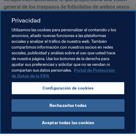
general de los traspasos de futbolistas de ambos sexos 
a escala mundial.
Privacidad
La FIFA publicará la próxima imagen global a principios 
Utilizamos las cookies para personalizar el contenido y los
de septiembre, tras la conclusión del mercado de 
anuncios, añadir nuevas funciones a las plataformas
fichajes respectivo.
sociales y analizar el tráfico de nuestra web. También
compartimos información con nuestros socios en redes
Para descargar el informe completo, haga clic 
AQUÍ 
o 
sociales, publicidad y análisis sobre el uso que usted hace
de nuestra página. Use los botones de la derecha para
visite 
legal.fifa.com
.
ajustar sus preferencias y solicitar que no se vendan ni
compartan sus datos personales.
Portal de Protección
de Datos de la FIFA
Temas relacionados
Configuración de cookies
Sistema de traspasos
Legal
Organización
Rechazarlas todas
Aceptar todas las cookies