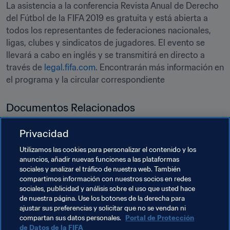
La asistencia a la conferencia Revista Anual de Derecho 
del Fútbol de la FIFA 2019 es gratuita y está abierta a 
todos los representantes de federaciones nacionales, 
ligas, clubes y sindicatos de jugadores. El evento se 
llevará a cabo en inglés y se transmitirá en directo a 
través de 
legal.fifa.com
. Encontrarán más información en 
el programa y la circular correspondiente
Documentos Relacionados
Privacidad
PDF
Utilizamos las cookies para personalizar el contenido y los
anuncios, añadir nuevas funciones a las plataformas
Reporte Anual Legal de Fútbol de
sociales y analizar el tráfico de nuestra web. También
la FIFA 2020 (en inglés)
compartimos información con nuestros socios en redes
sociales, publicidad y análisis sobre el uso que usted hace
de nuestra página. Use los botones de la derecha para
ajustar sus preferencias y solicitar que no se vendan ni
compartan sus datos personales.
Portal de Protección
de Datos de la FIFA