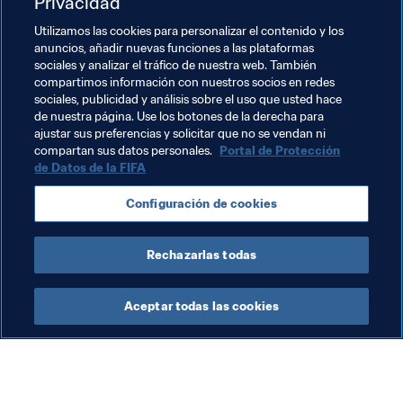
Privacidad
Utilizamos las cookies para personalizar el contenido y los
anuncios, añadir nuevas funciones a las plataformas
Temas relacionados
sociales y analizar el tráfico de nuestra web. También
compartimos información con nuestros socios en redes
sociales, publicidad y análisis sobre el uso que usted hace
Órganos Judiciales
Legal
Organización
de nuestra página. Use los botones de la derecha para
ajustar sus preferencias y solicitar que no se vendan ni
UEFA
España
compartan sus datos personales.
Portal de Protección
de Datos de la FIFA
Configuración de cookies
Rechazarlas todas
Disciplinary Code
Aceptar todas las cookies