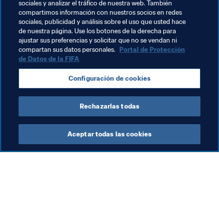
fecha en la que la inhabilitación entra en vigor. La 
sociales y analizar el tráfico de nuestra web. También
sanción se ha publicado en legal.fifa.com.
compartimos información con nuestros socios en redes
sociales, publicidad y análisis sobre el uso que usted hace
de nuestra página. Use los botones de la derecha para
ajustar sus preferencias y solicitar que no se vendan ni
Temas relacionados
compartan sus datos personales.
Portal de Protección
de Datos de la FIFA
Órganos Judiciales
Legal
Organización
Configuración de cookies
CAF
Rechazarlas todas
Aceptar todas las cookies
La labor de la FIFA
Visite también
Legal
Todos los temas y las 