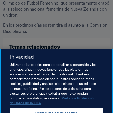
Olímpico de Fútbol Femenino, que presuntamente grabó 
a la selección nacional femenina de Nueva Zelanda con 
un dron.
En los próximos días se remitirá el asunto a la Comisión 
Disciplinaria.
Temas relacionados
Privacidad
Órganos Judiciales
Legal
Organización
Utilizamos las cookies para personalizar el contenido y los
anuncios, añadir nuevas funciones a las plataformas
Torneo Olímpico de Fútbol Femenino París 2024
sociales y analizar el tráfico de nuestra web. También
compartimos información con nuestros socios en redes
Canada
Concacaf
New Zealand
OFC
sociales, publicidad y análisis sobre el uso que usted hace
de nuestra página. Use los botones de la derecha para
ajustar sus preferencias y solicitar que no se vendan ni
compartan sus datos personales.
Portal de Protección
de Datos de la FIFA