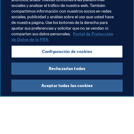
un órgano independiente, impuso recientemente la pena 
sociales y analizar el tráfico de nuestra web. También
más severa posible, que no es otra que la inhabilitación 
compartimos información con nuestros socios en redes
de por vida y una multa por valor de un millón de francos 
sociales, publicidad y análisis sobre el uso que usted hace
de nuestra página. Use los botones de la derecha para
suizos, para castigar casos de abusos sexuales.
ajustar sus preferencias y solicitar que no se vendan ni
compartan sus datos personales.
Portal de Protección
de Datos de la FIFA
Temas relacionados
Configuración de cookies
Salvaguardia
Organización
Rechazarlas todas
Aceptar todas las cookies
La labor de la FIFA
Visite también
Legal
Todos los temas y las 