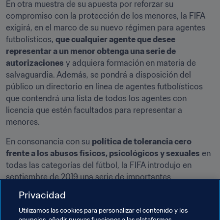
En otra muestra de su apuesta por reforzar su 
compromiso con la protección de los menores, la FIFA 
exigirá, en el marco de su nuevo régimen para agentes 
futbolísticos, 
que cualquier agente que desee 
representar a un menor obtenga una serie de 
autorizaciones
 y adquiera formación en materia de 
salvaguardia. Además, se pondrá a disposición del 
público un directorio en línea de agentes futbolísticos 
que contendrá una lista de todos los agentes con 
licencia que estén facultados para representar a 
menores.
En consonancia con su 
política de tolerancia cero 
frente a los abusos físicos, psicológicos y sexuales
 en 
todas las categorías del fútbol, la FIFA introdujo en 
septiembre de 2019 una serie de importantes 
actualizaciones en su 
Código de Ética
 con el fin de 
Privacidad
abarcar explícitamente las sanciones por acoso sexual, 
Utilizamos las cookies para personalizar el contenido y los
abuso y explotación. No en vano, la Comisión de Ética, 
anuncios, añadir nuevas funciones a las plataformas