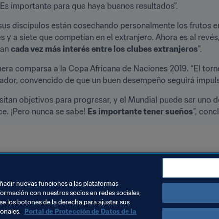
. Es importante para que haya buenos resultados”.
sus discípulos están cosechando personalmente los frutos en 
es y a siete que competían en el extranjero. Ahora es al revés
an 
cada vez más interés entre los clubes extranjeros
”.
era comparsa a la Copa Africana de Naciones 2019. “El torne
ccionador, convencido de que un buen desempeño seguirá impu
itan objetivos para progresar, y el Mundial puede ser uno d
ce. ¡Pero nunca se sabe! 
Es importante tener sueños
”, conc
icación Mundial FIFA
Mauritania
añadir nuevas funciones a las plataformas
formación con nuestros socios en redes sociales,
se los botones de la derecha para ajustar sus
sonales.
Portal de Protección de Datos de la