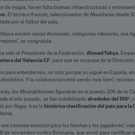
e de magia, hacen falta buenas infraestructuras y entrenamie
om
. El técnico francés, seleccionador de Mauritania desde 
da por el fútbol del país.
Ahora existen varias divisiones, categorías inferiores, una lig
ejores”, se congratula.
ha sido el Presidente de la Federación, 
Ahmed Yahya
. Empez
antera del Valencia CF
, para que se ocupase de la Dirección
s para entendernos, no solo porque yo jugué en España, en e
tbolístico. Y la colaboración está yendo muy bien”, reconoc
ncés, los 
Mourabitounes
 figuraban en el puesto 206 de la C
esde el año pasado, se han estabilizado 
alrededor del 100º
, 
 por llegar, tras la 
histórica clasificación del país para l
tania.
una inmensa emoción para los hinchas y los jugadores”, cuent
8 de noviembre contra Botsuana, que sirvió para certificar e