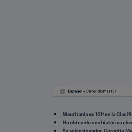
Español
 - Otros idiomas (3)
Mauritania es
101ª en la Clas
Ha obtenido una histórica clas
Su seleccionador, Corentin Ma