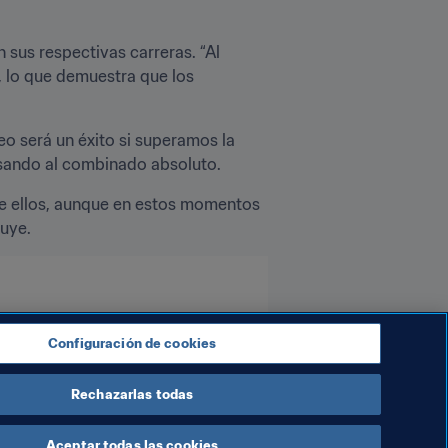
sus respectivas carreras. “Al 
, lo que demuestra que los 
o será un éxito si superamos la 
lsando al combinado absoluto.
e ellos, aunque en estos momentos 
luye.
Configuración de cookies
Rechazarlas todas
Aceptar todas las cookies