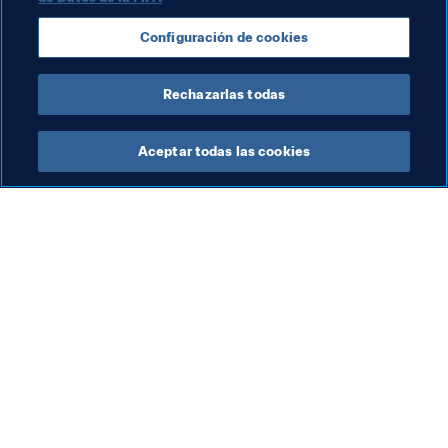
Clasificación masculina
Configuración de cookies
Clasificación Mundial FIFA
Qatar
AFC
Rechazarlas todas
Aceptar todas las cookies
La labor de la FIFA
Visite también
Legal
Todos los temas y las 
noticias relacionadas con 
Sistema de traspasos
FIFA
Fútbol femenino
Reportes y documentos
Promoción del fútbol
Fundación FIFA
Innovación
FIFA Museum