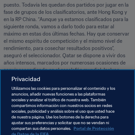
puesto. Todavía les quedan dos partidos por jugar en la 
fase de grupos de los clasificatorios, ante Hong Kong y 
en la RP China. “Aunque ya estamos clasificados para la 
siguiente ronda, vamos a darlo todo para estar al 
máximo en estas dos últimas fechas. Hay que conservar 
el mismo espíritu de competición y el mismo nivel de 
rendimiento, para cosechar resultados positivos”, 
aseguró el seleccionador. Qatar se dispone a vivir dos 
años intensos, marcados por numerosas ocasiones de 
seguir ascendiendo en el escalafón mundial. Incluso 
podría regresar a la 58ª plaza, algo que no ocurre desde 
Privacidad
finales de 2006. Sea como sea, el equipo tendrá el 
Utilizamos las cookies para personalizar el contenido y los
apoyo de sus aficionados para intentar lograr una 
anuncios, añadir nuevas funciones a las plataformas
primera clasificación para la gran cita mundialista antes 
sociales y analizar el tráfico de nuestra web. También
compartimos información con nuestros socios en redes
de 2022.
sociales, publicidad y análisis sobre el uso que usted hace
de nuestra página. Use los botones de la derecha para
ajustar sus preferencias y solicitar que no se vendan ni
Temas relacionados
compartan sus datos personales.
Portal de Protección
de Datos de la FIFA