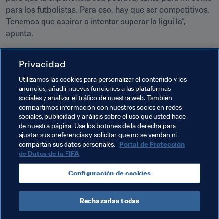
para los futbolistas. Para eso, hay que ser competitivos. 
Tenemos que aspirar a intentar superar la liguilla”, 
apunta.
“Iremos convencidos de que podemos rendir a un buen 
Privacidad
nivel en este torneo y esperamos conseguir buenos 
resultados contra naciones mucho más grandes”, 
Utilizamos las cookies para personalizar el contenido y los
concluye.
anuncios, añadir nuevas funciones a las plataformas
sociales y analizar el tráfico de nuestra web. También
compartimos información con nuestros socios en redes
Temas relacionados
sociales, publicidad y análisis sobre el uso que usted hace
de nuestra página. Use los botones de la derecha para
ajustar sus preferencias y solicitar que no se vendan ni
Clasificación masculina
compartan sus datos personales.
Portal de Protección
de Datos de la FIFA
Clasificación Mundial FIFA
Northern Ireland
Configuración de cookies
UEFA
Rechazarlas todas