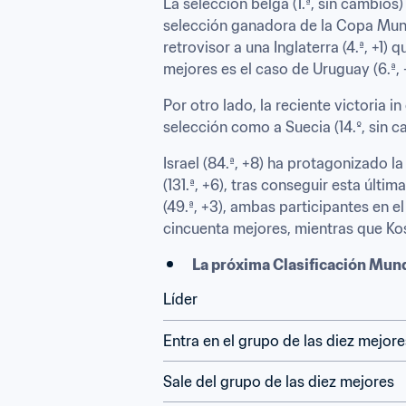
La selección belga (1.ª, sin cambios
selección ganadora de la Copa Mundia
retrovisor a una Inglaterra (4.ª, +1) 
mejores es el caso de Uruguay (6.ª, +
Por otro lado, la reciente victoria i
selección como a Suecia (14.º, sin ca
Israel (84.ª, +8) ha protagonizado l
(131.ª, +6), tras conseguir esta últ
(49.ª, +3), ambas participantes en el
cincuenta mejores, mientras que Kos
La próxima Clasificación Mundi
Líder
Entra en el grupo de las diez mejore
Sale del grupo de las diez mejores