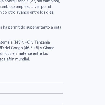
a sobre Francia (2.ª, sin cambios), 
cambios) empieza a ver por el 
único otro avance entre los diez 
es ha permitido superar tanto a esta 
temala (143.ª, +6) y Tanzania 
RD del Congo (46.ª, +5) y Ghana 
 únicas en meterse entre las 
scalafón mundial.