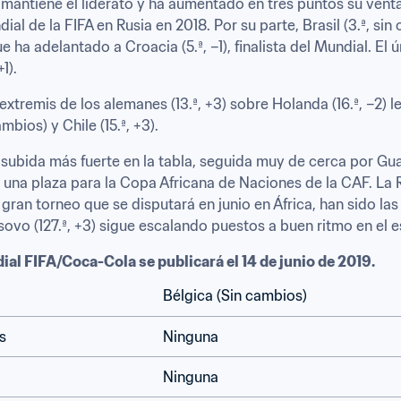
) mantiene el liderato y ha aumentado en tres puntos su ventaj
l de la FIFA en Rusia en 2018. Por su parte, Brasil (3.ª, sin 
que ha adelantado a Croacia (5.ª, –1), finalista del Mundial. El 
1).
n extremis de los alemanes (13.ª, +3) sobre Holanda (16.ª, –2) l
mbios) y Chile (15.ª, +3).
a subida más fuerte en la tabla, seguida muy de cerca por Gua
ima una plaza para la Copa Africana de Naciones de la CAF. La 
 gran torneo que se disputará en junio en África, han sido las
ovo (127.ª, +3) sigue escalando puestos a buen ritmo en el e
al FIFA/Coca-Cola se publicará el 14 de junio de 2019.
Bélgica (Sin cambios)
s
Ninguna
Ninguna