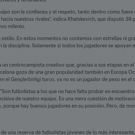
ipo son la confianza y el respeto, tanto dentro como fuera d
acia nuestros rivales", indica Khatskevich, que disputó 38 pa
vo milenio.
estilo. En estos momentos no contamos con estrellas ni gran
n la disciplina. Solamente si todos los jugadores se apoyan 
a un centrocampista creativo que, gracias a sus etapas en el
celona goza de una gran popularidad también en Europa Occid
en el Gençlerbirligi turco, ya no es un jugador de peso en e
 "Son futbolistas a los que no hace falta probar en encuentr
cisiva de nuestro equipo. Es una mera cuestión de motivació
lo, porque hay buenos jugadores en su posición. Pero, de mom
 de una reserva de futbolistas jóvenes de lo más interesan