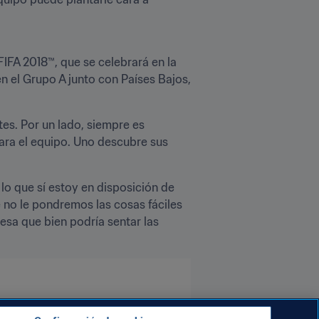
IFA 2018™, que se celebrará en la 
n el Grupo A junto con Países Bajos, 
es. Por un lado, siempre es 
ara el equipo. Uno descubre sus 
lo que sí estoy en disposición de 
no le pondremos las cosas fáciles 
esa que bien podría sentar las 