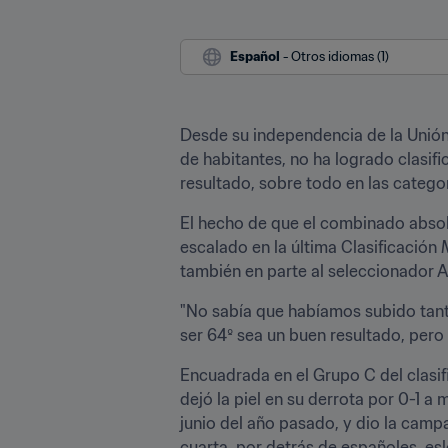
Español
 - Otros idiomas (1)
Desde su independencia de la Unión S
de habitantes, no ha logrado clasif
resultado, sobre todo en las categor
El hecho de que el combinado absolu
escalado en la última Clasificación
también en parte al seleccionador A
"No sabía que habíamos subido tanto
ser 64º sea un buen resultado, pero 
Encuadrada en el Grupo C del clasif
dejó la piel en su derrota por 0-1 
junio del año pasado, y dio la campa
cuarta, por detrás de españoles, es