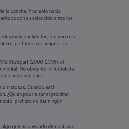
e la cancha. Y no sólo hacia 
rtidos con su selección entre los 
des individualidades, por eso nos 
entre sí podremos conseguir los 
 VfB Stuttgart (2000-2005), el 
ental. No obstante, el futbolista 
l combinado nacional
os amistosos. Cuando está 
n. ¿Quién podría ser el próximo 
ento, prefiero no dar ningún 
te, algo que ha quedado demostrado 