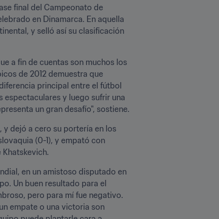
fase final del Campeonato de 
celebrado en Dinamarca. En aquella 
ntal, y selló así su clasificación 
ue a fin de cuentas son muchos los 
mpicos de 2012 demuestra que 
ferencia principal entre el fútbol 
s espectaculares y luego sufrir una 
epresenta un gran desafío", sostiene.
 dejó a cero su portería en los 
lovaquia (0-1), y empató con 
e Khatskevich.
undial, en un amistoso disputado en 
o. Un buen resultado para el 
broso, pero para mí fue negativo. 
un empate o una victoria son 
quipo puede plantarle cara a 