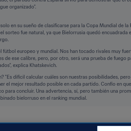
egue organizado".
olo en su sueño de clasificarse para la Copa Mundial de la F
s el sorteo fue natural, ya que Bielorrusia quedó encuadrada e
rgo.
l fútbol europeo y mundial. Nos han tocado rivales muy fuert
s de ese calibre, pero, por otro, será una prueba de fuego p
ados", explica Khatskevich.
 "Es difícil calcular cuáles son nuestras posibilidades, pero 
r el mejor resultado posible en cada partido. Confío en que 
ico para concluir. Una advertencia, sí, pero también una prom
inado bielorruso en el ranking mundial.
icación Mundial FIFA
Belarus
UEFA