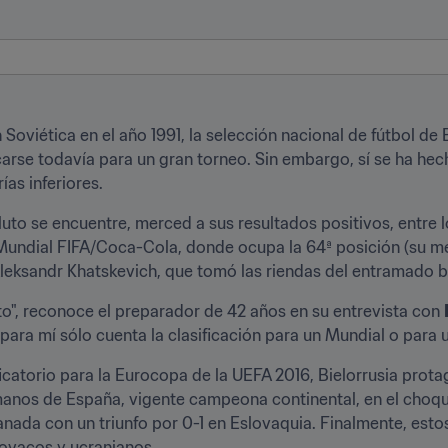
oviética en el año 1991, la selección nacional de fútbol de Bi
icarse todavía para un gran torneo. Sin embargo, sí se ha hec
ías inferiores.
to se encuentre, merced a sus resultados positivos, entre l
 Mundial FIFA/Coca-Cola, donde ocupa la 64ª posición (su me
leksandr Khatskevich, que tomó las riendas del entramado b
", reconoce el preparador de 42 años en su entrevista con 
para mí sólo cuenta la clasificación para un Mundial o para 
icatorio para la Eurocopa de la UEFA 2016, Bielorrusia prota
a manos de España, vigente campeona continental, en el choqu
nada con un triunfo por 0-1 en Eslovaquia. Finalmente, estos 
lovacos y ucranianos.