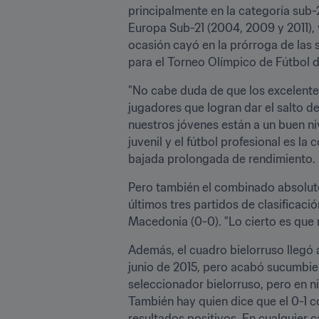
principalmente en la categoría sub-2
Europa Sub-21 (2004, 2009 y 2011), 
ocasión cayó en la prórroga de las s
para el Torneo Olímpico de Fútbol 
"No cabe duda de que los excelentes
jugadores que logran dar el salto d
nuestros jóvenes están a un buen niv
juvenil y el fútbol profesional es l
bajada prolongada de rendimiento. Pa
Pero también el combinado absoluto 
últimos tres partidos de clasificac
Macedonia (0-0). "Lo cierto es que 
Además, el cuadro bielorruso llegó a
junio de 2015, pero acabó sucumbien
seleccionador bielorruso, pero en n
También hay quien dice que el 0-1 c
resultados positivos. En cualquier c