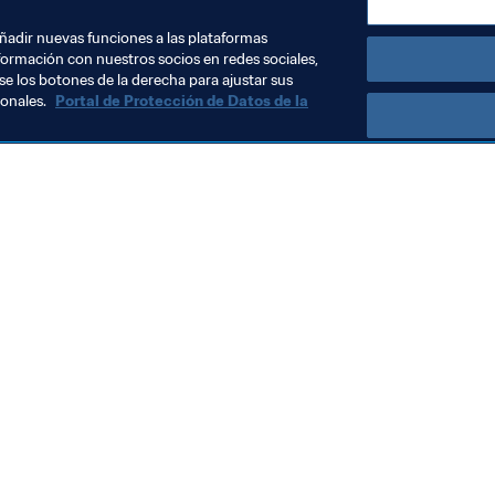
añadir nuevas funciones a las plataformas
formación con nuestros socios en redes sociales,
se los botones de la derecha para ajustar sus
sonales.
Portal de Protección de Datos de la
Visite también
Todos los temas y las noticias relacionadas con FIFA
Reportes y documentos
Fundación FIFA
FIFA Museum
Trabaja con nosotros