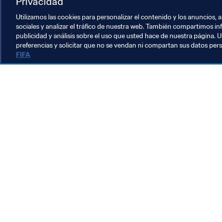
Privacidad
Utilizamos las cookies para personalizar el contenido y los anuncios, 
sociales y analizar el tráfico de nuestra web. También compartimos in
publicidad y análisis sobre el uso que usted hace de nuestra página. U
preferencias y solicitar que no se vendan ni compartan sus datos per
FIFA
La labor de la FIFA
Legal
Sistema de traspasos
Fútbol femenino
Promoción del fútbol
Innovación
Desarrollo del talento
Organización de los torneos