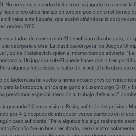
1. No en vano, el cuadro bielorruso ha jugado tres veces la 
y hace cinco años finalizó en tercera posición en el torneo 
emifinales ante España, que acabó ciñéndose la corona contine
de Londres 2012.
 resultados de nuestra sub-21 benefician a la absoluta, porq
e una categoría a otra. La clasificación para los Juegos Olí
el", opina Khatskevich, quien al mismo tiempo advierte: "La di
a constancia. Un jugador sub-21 puede hacer dos o tres partido
ra algunos futbolistas, el salto de la sub-21 a la absoluta r
de Bielorrusia ha vuelto a firmar actuaciones convincentes, y
ión para la Eurocopa, en los que ganó a Luxemburgo (2-0) y Es
no prestamos especial atención al trabajo defensivo", admit
 ir ganando 1-2 en su visita a Rusia, anfitrión del próximo M
do por 4-2 después de introducir varios cambios en el equip
ingún caso suficiente: "Para algunos fue algo realmente asom
ontra España fue un buen resultado, pero insisto: solamente 
aso, el partido contra España sirvió para demostrar que el e