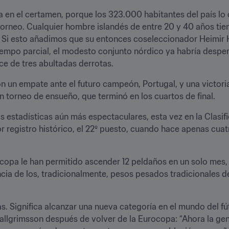
 en el certamen, porque los 323.000 habitantes del país lo
orneo. Cualquier hombre islandés de entre 20 y 40 años tien
. Si esto añadimos que su entonces coseleccionador Heimir H
tiempo parcial, el modesto conjunto nórdico ya habría despert
ce de tres abultadas derrotas.
n un empate ante el futuro campeón, Portugal, y una victoria
n torneo de ensueño, que terminó en los cuartos de final.
 estadísticas aún más espectaculares, esta vez en la Clasif
or registro histórico, el 22º puesto, cuando hace apenas cu
copa le han permitido ascender 12 peldaños en un solo mes, 
cia de los, tradicionalmente, pesos pesados tradicionales de
as. Significa alcanzar una nueva categoría en el mundo del fú
llgrimsson después de volver de la Eurocopa: “Ahora la gen