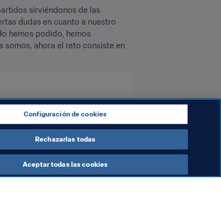
artidos sirviéndonos de las 
rtas dudas en cuanto a nuestro 
ndo hemos podido, hemos 
somos, ahora el reto consiste en 
Configuración de cookies
Rechazarlas todas
Aceptar todas las cookies