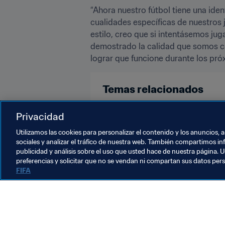
“Ahora nuestro fútbol tiene una iden
cualidades específicas de nuestros 
estilo, creo que si intentásemos 
demostrado la calidad que somos ca
lograr que funcione durante los pró
Temas relacionados
Privacidad
Clasificación masculina
Clasif
Utilizamos las cookies para personalizar el contenido y los anuncios, 
sociales y analizar el tráfico de nuestra web. También compartimos in
publicidad y análisis sobre el uso que usted hace de nuestra página. U
preferencias y solicitar que no se vendan ni compartan sus datos per
FIFA
La labor de la FIFA