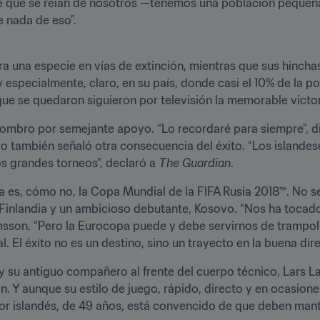
e que se reían de nosotros —tenemos una población pequeña, 
 nada de eso”.
ra una especie en vías de extinción, mientras que sus hincha
 especialmente, claro, en su país, donde casi el 10% de la p
que se quedaron siguieron por televisión la memorable victori
ombro por semejante apoyo. “Lo recordaré para siempre”, dij
ero también señaló otra consecuencia del éxito. “Los islande
s grandes torneos”, declaró a 
The Guardian
.
 es, cómo no, la Copa Mundial de la FIFA Rusia 2018™. No será 
 Finlandia y un ambicioso debutante, Kosovo. “Nos ha tocado 
sson. “Pero la Eurocopa puede y debe servirnos de trampolín
El éxito no es un destino, sino un trayecto en la buena dire
su antiguo compañero al frente del cuerpo técnico, Lars Lag
. Y aunque su estilo de juego, rápido, directo y en ocasione
dor islandés, de 49 años, está convencido de que deben mant