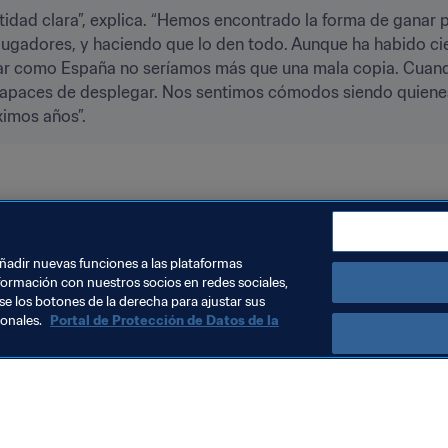
tidad clara”, explica. “Hemos encontrado la forma de ganar p
jugadores, y haciendo que lo den todo. Aunque ha habido cie
jugar como España no seríamos más que una mala copia. Cua
paces de desplegar. Nos sentimos cómodos siendo quienes 
ximos años”.
icación Mundial FIFA
Iceland
UEFA
añadir nuevas funciones a las plataformas
formación con nuestros socios en redes sociales,
se los botones de la derecha para ajustar sus
sonales.
Portal de Protección de Datos de la
Visite también