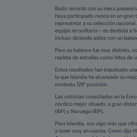
Batió récords con su mera presencia
haya participado nunca en un gran t
representar a su selección nacional
equipo en solitario— es dentista a 
incluso diciendo adiós con un balan
Pero su balance fue muy distinto, co
repleta de estrellas como hitos de u
Estos resultados han impulsado unas
la que Islandia ha alcanzado su mej
modesta 129ª posición.
Las victorias cosechadas en la Euro
nórdico mejor situado, a gran distan
(44ª) y Noruega (49ª).
Para Islandia, son algo más que cifr
a tener muy en cuenta. Como dijo Ha