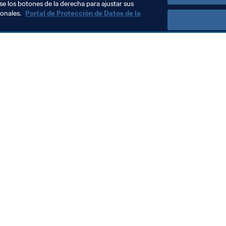
se los botones de la derecha para ajustar sus
sonales.
Portal de Protección de Datos de la
Visite también
Todos los temas y las noticias relacionadas con FIFA
Reportes y documentos
Fundación FIFA
FIFA Museum
Trabaja con nosotros