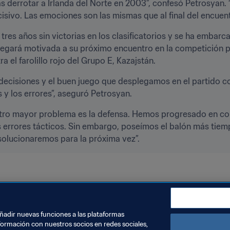
 derrotar a Irlanda del Norte en 2003”, confesó Petrosyan. “
ecisivo. Las emociones son las mismas que al final del encue
tres años sin victorias en los clasificatorios y se ha embar
 llegará motivada a su próximo encuentro en la competición p
 el farolillo rojo del Grupo E, Kazajstán.
 decisiones y el buen juego que desplegamos en el partido c
s y los errores”, aseguró Petrosyan.
stro mayor problema es la defensa. Hemos progresado en c
errores tácticos. Sin embargo, poseímos el balón más tiem
solucionaremos para la próxima vez”.
icación Mundial FIFA
Armenia
UEFA
añadir nuevas funciones a las plataformas
formación con nuestros socios en redes sociales,