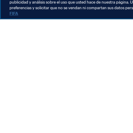
publicidad y análisis sobre el uso que usted hace de nuestra página. U
preferencias y solicitar que no se vendan ni compartan sus datos per
FIFA
La labor de la FIFA
Legal
Sistema de traspasos
Fútbol femenino
Promoción del fútbol
Innovación
Desarrollo del talento
Organización de los torneos
Sostenibilidad
Derechos humanos y lucha contra la discriminación
Salud y atención médica