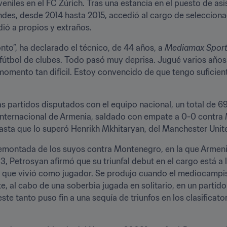
eniles en el FC Zúrich. Tras una estancia en el puesto de asi
ndes, desde 2014 hasta 2015, accedió al cargo de selecciona
ó a propios y extraños.
to”, ha declarado el técnico, de 44 años, a 
Mediamax Spor
útbol de clubes. Todo pasó muy deprisa. Jugué varios años e
momento tan difícil. Estoy convencido de que tengo suficient
 partidos disputados con el equipo nacional, un total de 69,
 internacional de Armenia, saldado con empate a 0-0 contra
hasta que lo superó Henrikh Mkhitaryan, del Manchester Unit
montada de los suyos contra Montenegro, en la que Armenia r
3, Petrosyan afirmó que su triunfal debut en el cargo está a l
l que vivió como jugador. Se produjo cuando el mediocampist
rte, al cabo de una soberbia jugada en solitario, en un partid
e tanto puso fin a una sequía de triunfos en los clasificator