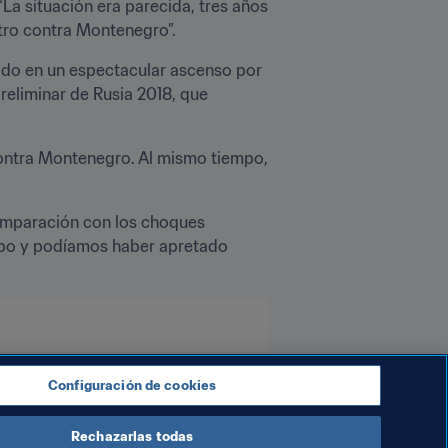
La situación era parecida, tres años 
ntro contra Montenegro”.
cado en un espectacular ascenso por 
reliminar de Rusia 2018, que 
ontra Montenegro. Al mismo tiempo, 
omparación con los choques 
po y podíamos haber apretado 
Configuración de cookies
Rechazarlas todas