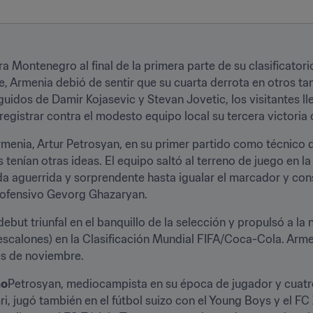
Montenegro al final de la primera parte de su clasificatorio
 Armenia debió de sentir que su cuarta derrota en otros ta
idos de Damir Kojasevic y Stevan Jovetic, los visitantes lle
registrar contra el modesto equipo local su tercera victoria
menia, Artur Petrosyan, en su primer partido como técnico de 
tenían otras ideas. El equipo saltó al terreno de juego en l
 aguerrida y sorprendente hasta igualar el marcador y conse
 ofensivo Gevorg Ghazaryan.
ebut triunfal en el banquillo de la selección y propulsó a la
scalones) en la Clasificación Mundial FIFA/Coca-Cola. Armeni
es de noviembre.
no
Petrosyan, mediocampista en su época de jugador y cuatr
i, jugó también en el fútbol suizo con el Young Boys y el FC 