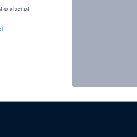
es el actual 
ol