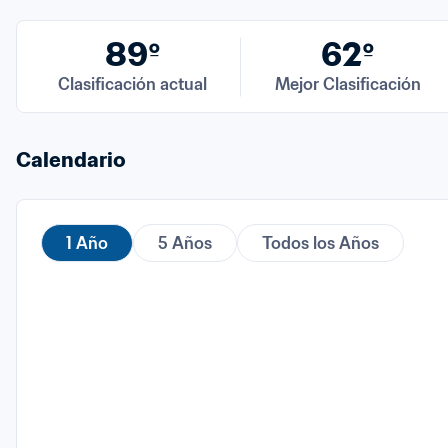
89º
62º
Clasificación actual
Mejor Clasificación
Calendario
1 Año
5 Años
Todos los Años