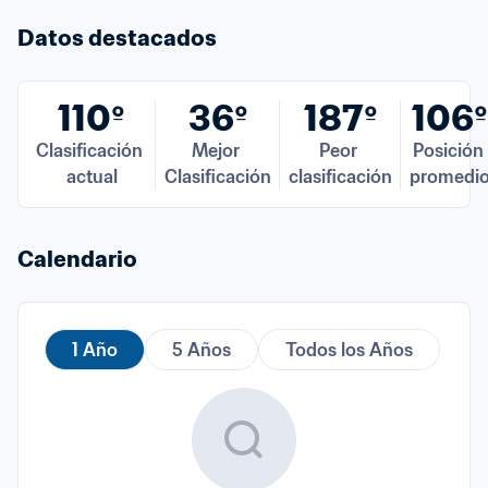
Datos destacados
110º
36º
187º
106º
Clasificación 
Mejor 
Peor 
Posición 
actual
Clasificación
clasificación
promedi
Calendario
1 Año
5 Años
Todos los Años