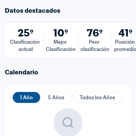
Datos destacados
25º
10º
76º
41º
Clasificación 
Mejor 
Peor 
Posición 
actual
Clasificación
clasificación
promedi
Calendario
1 Año
5 Años
Todos los Años