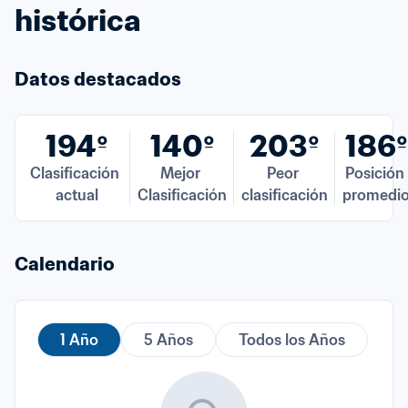
histórica
Datos destacados
194º
140º
203º
186º
Clasificación 
Mejor 
Peor 
Posición 
actual
Clasificación
clasificación
promedi
Calendario
1 Año
5 Años
Todos los Años