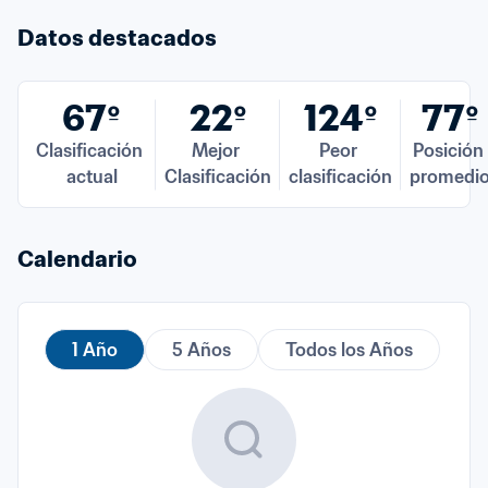
Datos destacados
67º
22º
124º
77º
Clasificación 
Mejor 
Peor 
Posición 
actual
Clasificación
clasificación
promedi
Calendario
1 Año
5 Años
Todos los Años