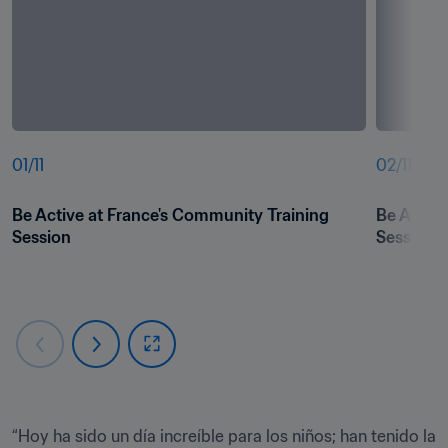
01
/
11
02
/
11
Be Active at France's Community Training 
Be Active
Session
Session
“Hoy ha sido un día increíble para los niños; han tenido la 