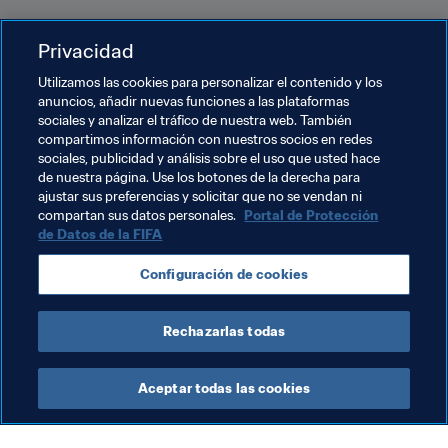
Privacidad
Temas relacionados
Utilizamos las cookies para personalizar el contenido y los
anuncios, añadir nuevas funciones a las plataformas
sociales y analizar el tráfico de nuestra web. También
Organización de torneos
Bring the Moves
compartimos información con nuestros socios en redes
sociales, publicidad y análisis sobre el uso que usted hace
Organización
Copa Mundial de la FIFA 2026™
de nuestra página. Use los botones de la derecha para
ajustar sus preferencias y solicitar que no se vendan ni
France
UEFA
compartan sus datos personales.
Portal de Protección
de Datos de la FIFA
Configuración de cookies
Rechazarlas todas
Be Active
Aceptar todas las cookies