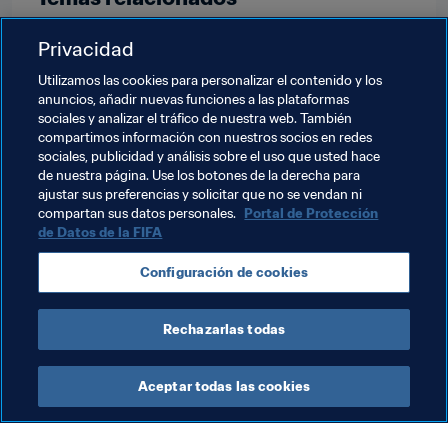
Privacidad
Organización de torneos
Utilizamos las cookies para personalizar el contenido y los
Programa Forward de la FIFA
anuncios, añadir nuevas funciones a las plataformas
sociales y analizar el tráfico de nuestra web. También
Federaciones miembro
Organización
compartimos información con nuestros socios en redes
sociales, publicidad y análisis sobre el uso que usted hace
Copa Mundial de la FIFA 2026™
Curaçao
de nuestra página. Use los botones de la derecha para
ajustar sus preferencias y solicitar que no se vendan ni
Concacaf
compartan sus datos personales.
Portal de Protección
de Datos de la FIFA
Configuración de cookies
Rechazarlas todas
Federaciones miembro
Aceptar todas las cookies